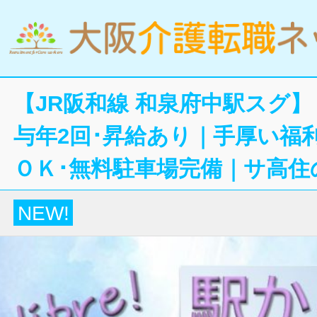
【JR阪和線 和泉府中駅スグ
与年2回･昇給あり｜手厚い福
ＯＫ･無料駐車場完備｜サ高住
NEW!