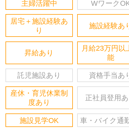
主婦活躍中
WワークO
居宅＋施設経験あ
施設経験あ
り
月給23万円以
昇給あり
能
託児施設あり
資格手当あ
産休・育児休業制
正社員登用
度あり
施設見学OK
車・バイク通勤