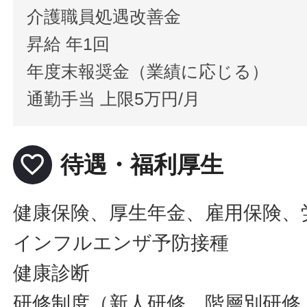
介護職員処遇改善金
昇給 年1回
年度末報奨金（業績に応じる）
通勤手当 上限5万円/月
favorite_border
待遇・福利厚生
健康保険、厚生年金、雇用保険、
インフルエンザ予防接種
健康診断
研修制度（新人研修、階層別研修