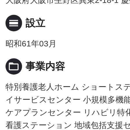
大阪府大阪市生野区巽東2-18-1 
calendar_view_day
設立
昭和61年03月
folder_open
事業内容
特別養護老人ホーム ショートステ
イサービスセンター 小規模多機
ケアプランセンター リハビリ特
看護ステーション 地域包括支援