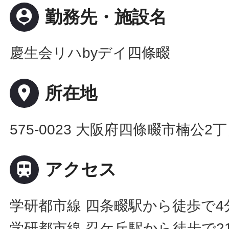
person_pin
勤務先・施設名
慶生会リハbyデイ四條畷
place
所在地
575-0023 大阪府四條畷市楠公2丁

アクセス
学研都市線 四条畷駅から徒歩で4
学研都市線 忍ケ丘駅から徒歩で2