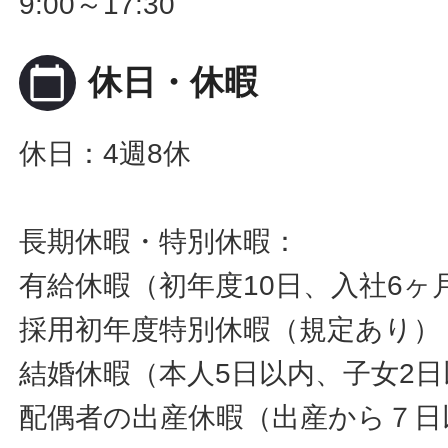
9:00～17:30
calendar_today
休日・休暇
休日：4週8休
長期休暇・特別休暇：
有給休暇（初年度10日、入社6ヶ
採用初年度特別休暇（規定あり）
結婚休暇（本人5日以内、子女2日
配偶者の出産休暇（出産から７日