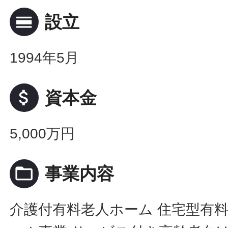
calendar_view_day
設立
1994年5月
attach_money
資本金
5,000万円
folder_open
事業内容
介護付有料老人ホーム 住宅型有