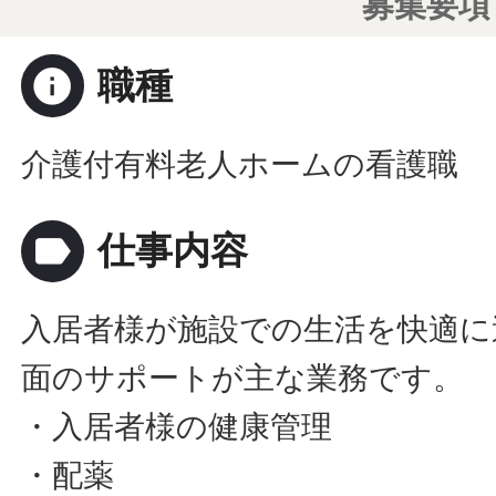
募集要項
info
職種
介護付有料老人ホームの看護職
label
仕事内容
入居者様が施設での生活を快適に
面のサポートが主な業務です。
・入居者様の健康管理
・配薬