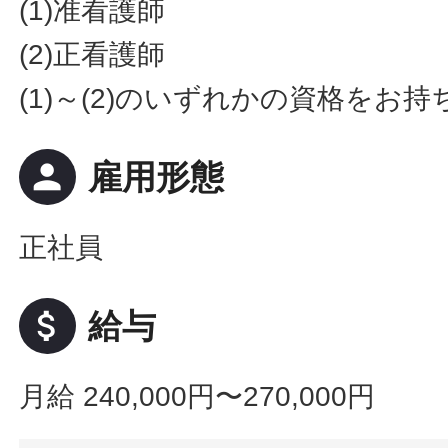
(1)准看護師
(2)正看護師
(1)～(2)のいずれかの資格をお持
person
雇用形態
正社員
attach_money
給与
月給 240,000円〜270,000円