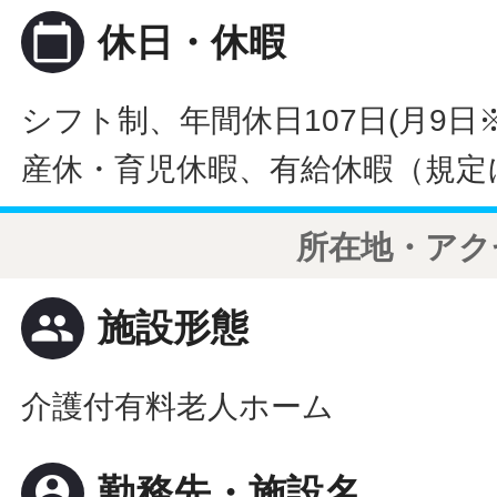
calendar_today
休日・休暇
シフト制、年間休日107日(月9日※
産休・育児休暇、有給休暇（規定
所在地・アク
people
施設形態
介護付有料老人ホーム
person_pin
勤務先・施設名