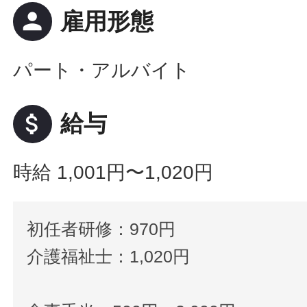
person
雇用形態
パート・アルバイト
attach_money
給与
時給 1,001円〜1,020円
初任者研修：970円
介護福祉士：1,020円