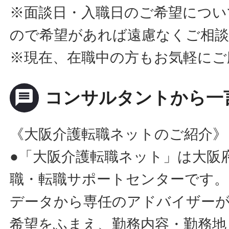
※面談日・入職日のご希望につい
ので希望があれば遠慮なくご相
※現在、在職中の方もお気軽にご
message
コンサルタントから一
《大阪介護転職ネットのご紹介》
●「大阪介護転職ネット」は大阪
職・転職サポートセンターです。
データから専任のアドバイザー
希望をふまえ、勤務内容・勤務地