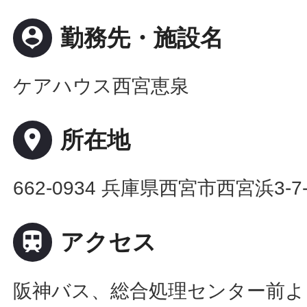
person_pin
勤務先・施設名
ケアハウス西宮恵泉
place
所在地
662-0934 兵庫県西宮市西宮浜3-7-

アクセス
阪神バス、総合処理センター前よ