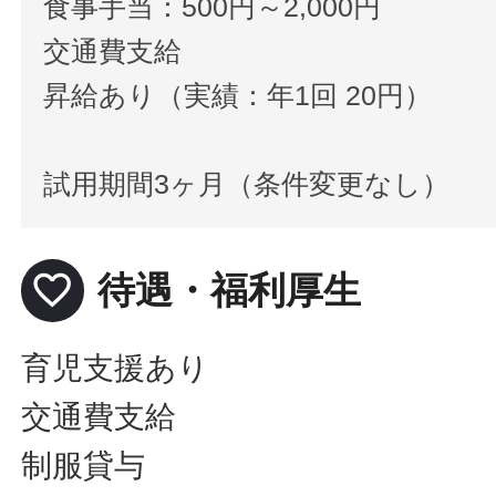
食事手当：500円～2,000円
交通費支給
昇給あり（実績：年1回 20円）
試用期間3ヶ月（条件変更なし）
favorite_border
待遇・福利厚生
育児支援あり
交通費支給
制服貸与