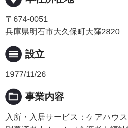
〒674-0051
兵庫県明石市大久保町大窪2820
calendar_view_day
設立
1977/11/26
folder_open
事業内容
入所・入居サービス：ケアハウス