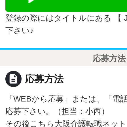
登録の際にはタイトルにある 【 JO
下さい♪
応募方法
description
応募方法
「WEBから応募」または、「電
応募下さい。（担当：小西）
その後こちら大阪介護転職ネット