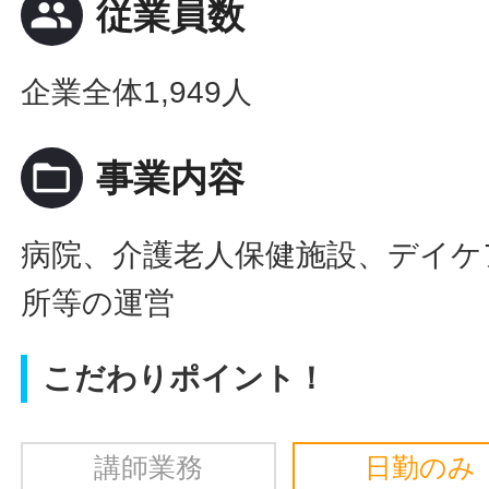
people
従業員数
企業全体1,949人
folder_open
事業内容
病院、介護老人保健施設、デイケ
所等の運営
こだわりポイント！
講師業務
日勤のみ