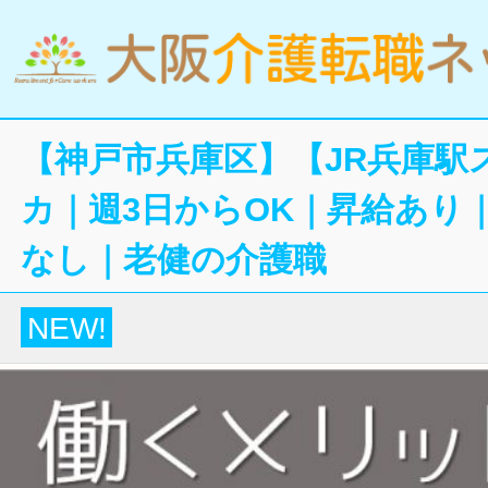
【神戸市兵庫区】【JR兵庫駅
カ｜週3日からOK｜昇給あり
なし｜老健の介護職
NEW!