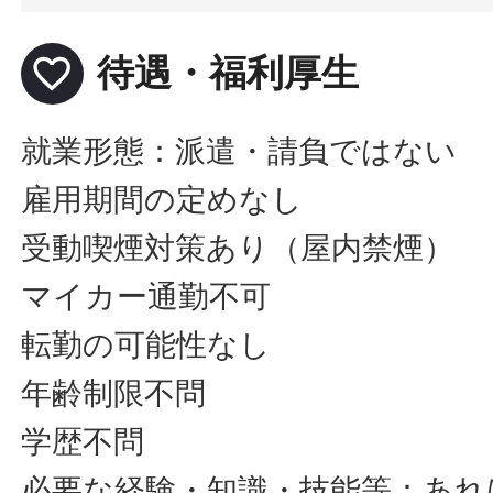
favorite_border
待遇・福利厚生
就業形態：派遣・請負ではない
雇用期間の定めなし
受動喫煙対策あり（屋内禁煙）
マイカー通勤不可
転勤の可能性なし
年齢制限不問
学歴不問
必要な経験・知識・技能等：あれ