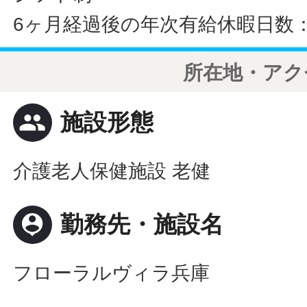
6ヶ月経過後の年次有給休暇日数：
所在地・アク
people
施設形態
介護老人保健施設 老健
person_pin
勤務先・施設名
フローラルヴィラ兵庫