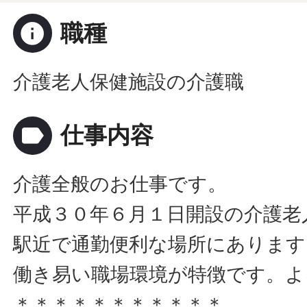
info
職種
介護老人保健施設の介護職
label
仕事内容
介護全般のお仕事です。
平成３０年６月１日開設の介護老
駅近で通勤便利な場所にあります
働き易い職場環境が特徴です。よ
＊＊＊＊＊＊＊＊＊＊＊