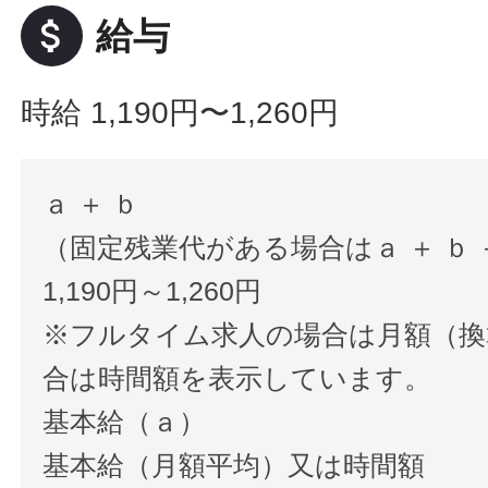
attach_money
給与
時給 1,190円〜1,260円
ａ ＋ ｂ
（固定残業代がある場合はａ ＋ ｂ 
1,190円～1,260円
※フルタイム求人の場合は月額（換
合は時間額を表示しています。
基本給（ａ）
基本給（月額平均）又は時間額