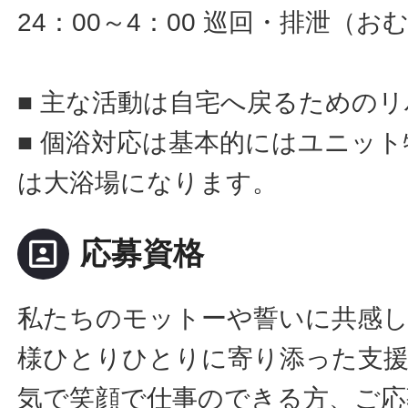
24：00～4：00 巡回・排泄（
■ 主な活動は自宅へ戻るための
■ 個浴対応は基本的にはユニッ
は大浴場になります。
portrait
応募資格
私たちのモットーや誓いに共感
様ひとりひとりに寄り添った支
気で笑顔で仕事のできる方、ご応