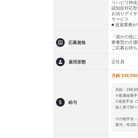
リハビリ特化
認知症対応型
お泊りデイサ
サービス
■ 送迎業務
「誰かの役に
療養型の介護
応募資格
ご応募お待ち
正社員
雇用形態
月給 198,50
月給：198,50
※処遇改善手当
※送迎手当（5
給与
送と迎で別々
その他手当：
賞与：年2回 