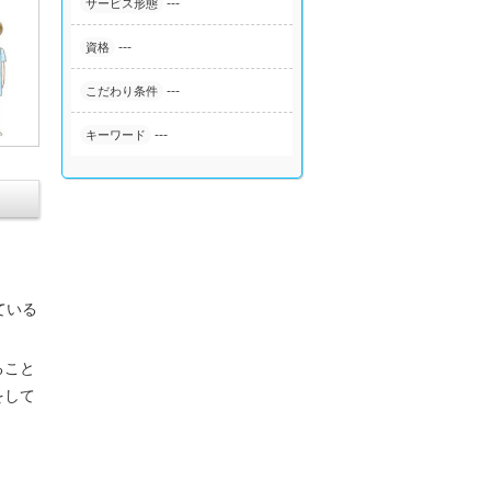
---
サービス形態
---
資格
---
こだわり条件
---
キーワード
ている
ること
をして