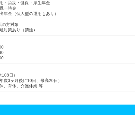
用・労災・健保・厚生年金
職一時金
出年金（個人型の運用もあり）
籍の方対象
煙対策あり（禁煙）
00
30
00
108日）
年度3ヶ月後に10日、最高20日）
休、育休、介護休業 等