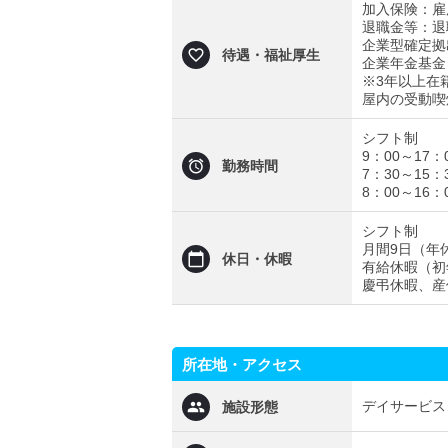
加入保険：雇
退職金等：退
企業型確定拠
待遇・福祉厚生
企業年金基金
※3年以上在
屋内の受動喫
シフト制
9：00～17：
勤務時間
7：30～15：
8：00～16：
シフト制
月間9日（年休
休日・休暇
有給休暇（初
慶弔休暇、産
所在地・アクセス
デイサービス
施設形態