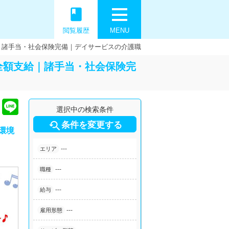
book
閲覧履歴
MENU
｜諸手当・社会保険完備｜デイサービスの介護職
全額支給｜諸手当・社会保険完
選択中の検索条件

条件を変更する
環境
---
エリア
---
職種
---
給与
---
雇用形態