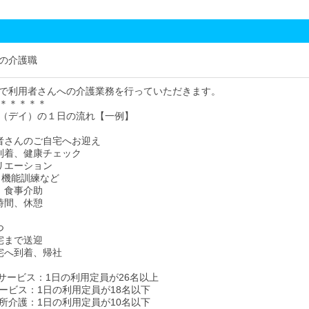
の介護職
で利用者さんへの介護業務を行っていただきます。
＊＊＊＊＊
（デイ）の１日の流れ【一例】
用者さんのご自宅へお迎え
設到着、健康チェック
クリエーション
、機能訓練など
食、食事介助
由時間、休憩
つ
自宅まで送迎
自宅へ到着、帰社
イサービス：1日の利用定員が26名以上
ービス：1日の利用定員が18名以下
所介護：1日の利用定員が10名以下