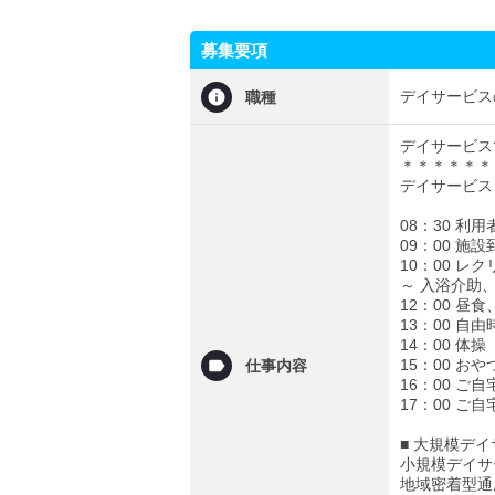
募集要項
デイサービス
職種
デイサービス
＊＊＊＊＊＊
デイサービス
08：30 利
09：00 施
10：00 レ
～ 入浴介助
12：00 昼
13：00 自
14：00 体操
15：00 おや
仕事内容
16：00 ご
17：00 ご
■ 大規模デ
小規模デイサ
地域密着型通