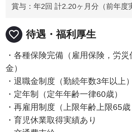
賞与：年2回 計2.20ヶ月分（前年度
favorite_border
待遇・福利厚生
・各種保険完備（雇用保険，労災
金）
・退職金制度（勤続年数3年以上
・定年制（定年年齢一律60歳）
・再雇用制度（上限年齢上限65
・育児休業取得実績あり