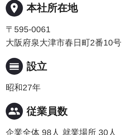
place
本社所在地
〒595-0061
大阪府泉大津市春日町2番10号
calendar_view_day
設立
昭和27年
people
従業員数
企業全体 98人 就業場所 30人