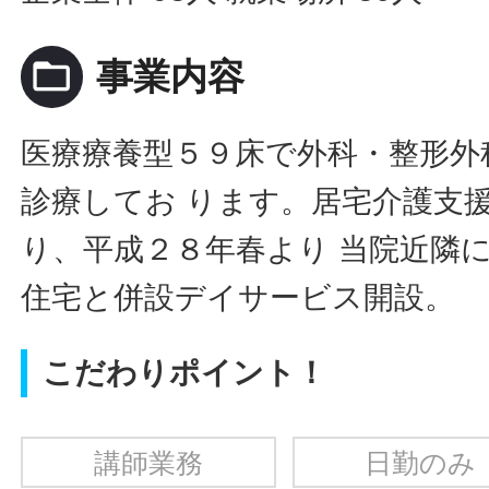
folder_open
事業内容
医療療養型５９床で外科・整形外
診療してお ります。居宅介護支
り、平成２８年春より 当院近隣
住宅と併設デイサービス開設。
こだわりポイント！
講師業務
日勤のみ