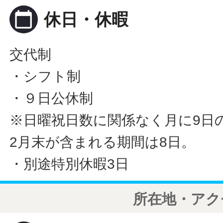
calendar_today
休日・休暇
交代制
・シフト制
・９日公休制
※日曜祝日数に関係なく月に9日
2月末が含まれる期間は8日。
・別途特別休暇3日
所在地・アク