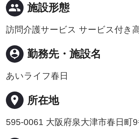
people
施設形態
訪問介護サービス サービス付き
person_pin
勤務先・施設名
あいライフ春日
place
所在地
595-0061 大阪府泉大津市春日町9