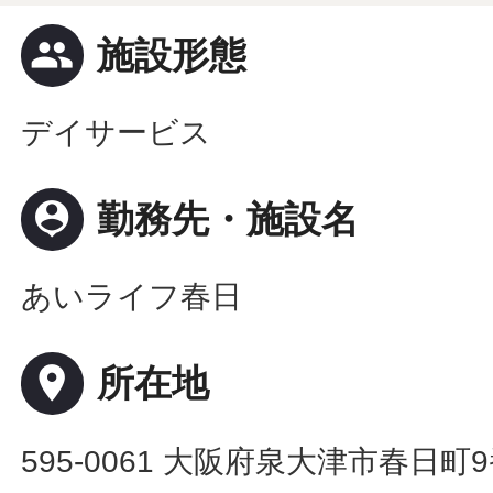
people
施設形態
デイサービス
person_pin
勤務先・施設名
あいライフ春日
place
所在地
595-0061 大阪府泉大津市春日町9