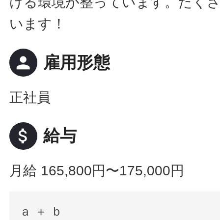
ける環境が整っています。たく
います！
person
雇用形態
正社員
attach_money
給与
月給 165,800円〜175,000円
ａ ＋ ｂ