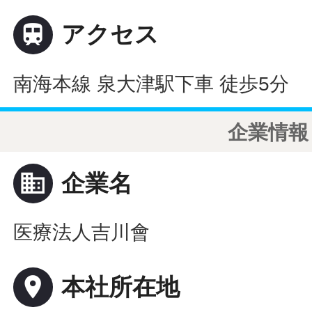

アクセス
南海本線 泉大津駅下車 徒歩5分
企業情報
business
企業名
医療法人吉川會
place
本社所在地