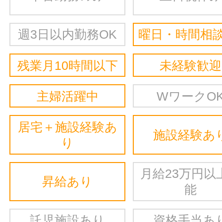
週3日以内勤務OK
曜日・時間相談
残業月10時間以下
未経験歓迎
主婦活躍中
WワークO
居宅＋施設経験あ
施設経験あ
り
月給23万円以
昇給あり
能
託児施設あり
資格手当あ