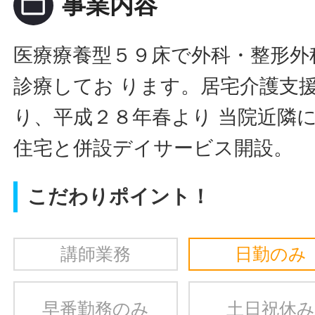
folder_open
事業内容
医療療養型５９床で外科・整形外
診療してお ります。居宅介護支
り、平成２８年春より 当院近隣
住宅と併設デイサービス開設。
こだわりポイント！
講師業務
日勤のみ
早番勤務のみ
土日祝休み