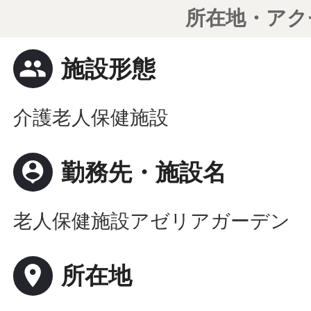
所在地・アク
people
施設形態
介護老人保健施設
person_pin
勤務先・施設名
老人保健施設アゼリアガーデン
place
所在地