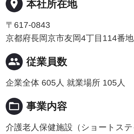
place
本社所在地
〒617-0843
京都府長岡京市友岡4丁目114番地
people
従業員数
企業全体 605人 就業場所 105人
folder_open
事業内容
介護老人保健施設（ショートステ