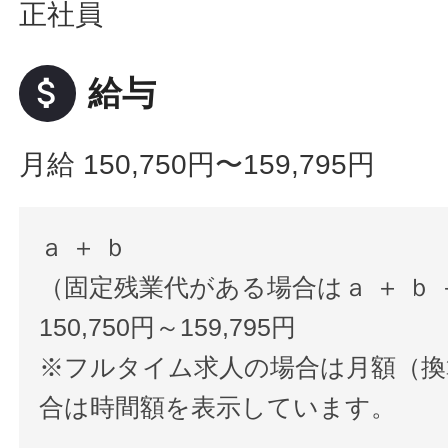
正社員
attach_money
給与
月給 150,750円〜159,795円
ａ ＋ ｂ
（固定残業代がある場合はａ ＋ ｂ 
150,750円～159,795円
※フルタイム求人の場合は月額（換
合は時間額を表示しています。