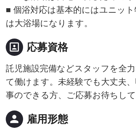
■ 個浴対応は基本的にはユニッ
は大浴場になります。
portrait
応募資格
託児施設完備などスタッフを全力
て働けます。未経験でも大丈夫、
事のできる方、ご応募お待ちし
person
雇用形態