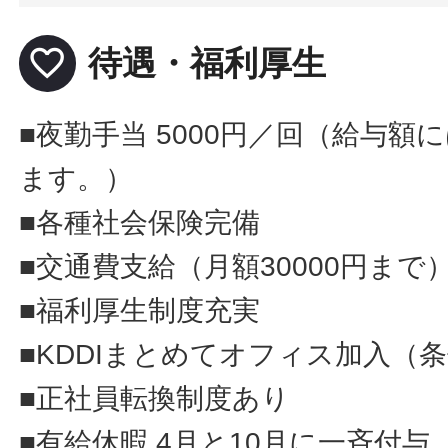
favorite_border
待遇・福利厚生
■夜勤手当 5000円／回（給与額
ます。）
■各種社会保険完備
■交通費支給（月額30000円まで
■福利厚生制度充実
■KDDIまとめてオフィス加入（
■正社員転換制度あり
■有給休暇 4月と10月に一斉付