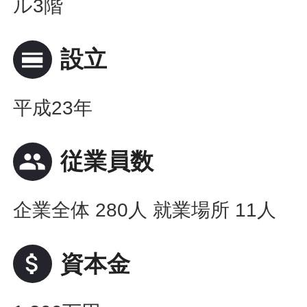
ル3階
calendar_view_day
設立
平成23年
people
従業員数
企業全体 280人 就業場所 11人
attach_money
資本金