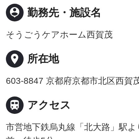
person_pin
勤務先・施設名
そうごうケアホーム西賀茂
place
所在地
603-8847 京都府京都市北区西賀

アクセス
市営地下鉄烏丸線「北大路」駅よ