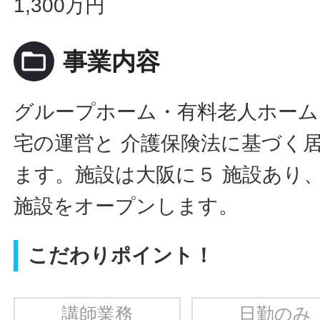
1,300万円
folder_open
事業内容
グループホーム・有料老人ホーム
宅の運営と 介護保険法に基づく
ます。施設は大阪に５ 施設あり
施設をオープンします。
こだわりポイント！
講師業務
日勤のみ