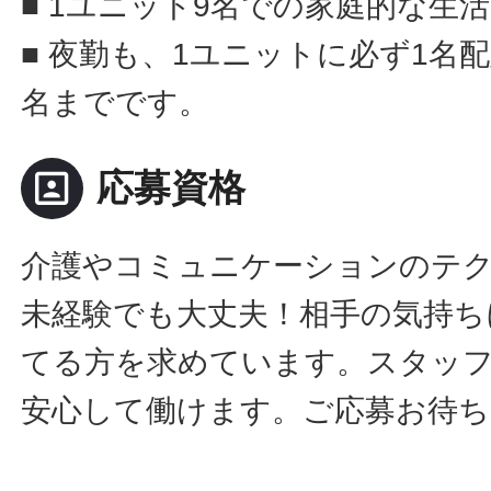
■ 1ユニット9名での家庭的な生
■ 夜勤も、1ユニットに必ず1名
名までです。
portrait
応募資格
介護やコミュニケーションのテ
未経験でも大丈夫！相手の気持ち
てる方を求めています。スタッ
安心して働けます。ご応募お待