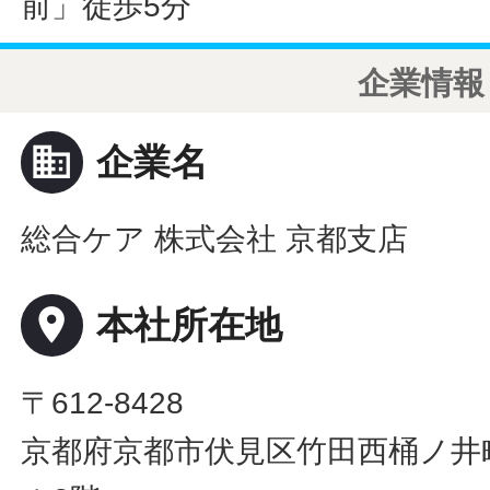
前」徒歩5分
企業情報
business
企業名
総合ケア 株式会社 京都支店
place
本社所在地
〒612-8428
京都府京都市伏見区竹田西桶ノ井町