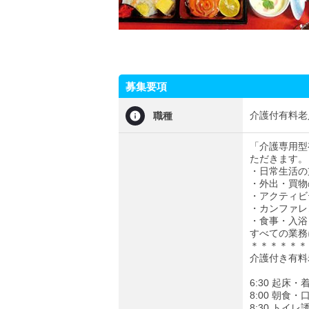
募集要項
介護付有料老
職種
「介護専用型
ただきます。
・日常生活の
・外出・買物
・アクティビ
・カンファレ
・食事・入浴
すべての業務
＊＊＊＊＊＊
介護付き有料
6:30 起床
8:00 朝食
8:30 トイレ