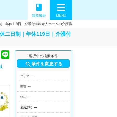
book
閲覧履歴
MENU
制｜年休119日｜介護付有料老人ホームの介護職
休二日制｜年休119日｜介護付
選択中の検索条件

条件を変更する
以
---
エリア
---
職種
---
給与
---
雇用形態