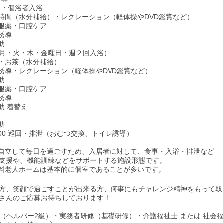
介助・個浴者入浴
お茶の時間（水分補給）・レクレーション（軽体操やDVD鑑賞など）
食・服薬・口腔ケア
レ誘導
介助
月・火・木・金曜日・週２回入浴）
やつ・お茶（水分補給）
イレ誘導・レクレーション（軽体操やDVD鑑賞など）
介助
食・服薬・口腔ケア
レ誘導
介助 着替え
介助
：00 巡回・排泄（おむつ交換、トイレ誘導）
り自立して毎日を過ごすため、入居者に対して、食事・入浴・排泄など
支援や、機能訓練などをサポートする施設形態です。
有料老人ホームは基本的に個室であることが多いです。
方、笑顔で過ごすことが出来る方、何事にもチャレンジ精神をもって取
さんのご応募お待ちしております！
修（ヘルパー2級）・実務者研修（基礎研修）・介護福祉士 または 社会