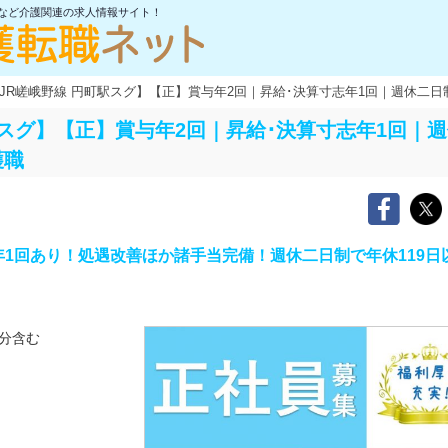
士など介護関連の求人情報サイト！
JR嵯峨野線 円町駅スグ】【正】賞与年2回｜昇給･決算寸志年1回｜週休二日
駅スグ】【正】賞与年2回｜昇給･決算寸志年1回｜週
護職
1回あり！処遇改善ほか諸手当完備！週休二日制で年休119日
分含む