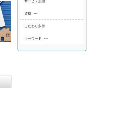
---
サービス形態
---
資格
---
こだわり条件
---
キーワード