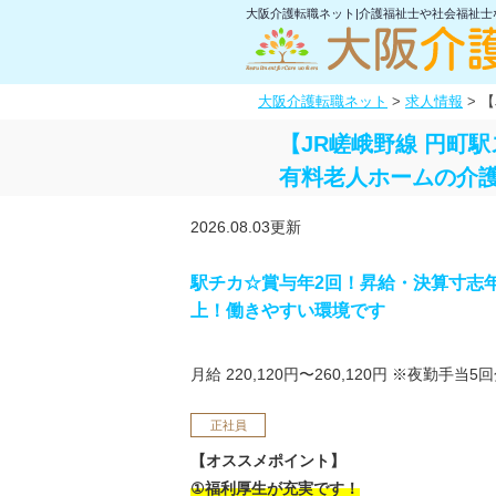
大阪介護転職ネット|介護福祉士や社会福祉
大阪介護転職ネット
>
求人情報
>
【
【JR嵯峨野線 円町
有料老人ホームの介
2026.08.03更新
駅チカ☆賞与年2回！昇給・決算寸志年
上！働きやすい環境です
月給 220,120円〜260,120円
※夜勤手当5回
正社員
【オススメポイント】
①福利厚生が充実です！