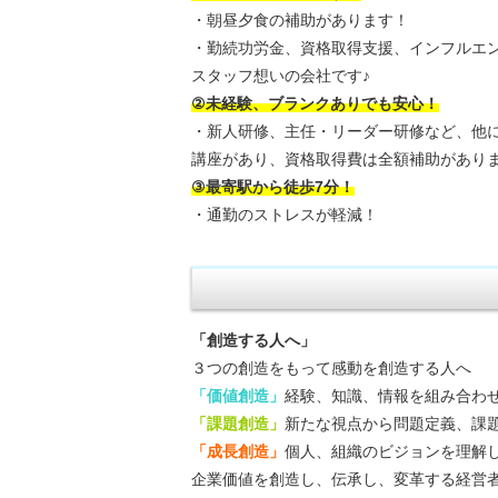
・朝昼夕食の補助があります！
・勤続功労金、資格取得支援、インフルエ
スタッフ想いの会社です♪
②未経験、ブランクありでも安心！
・新人研修、主任・リーダー研修など、他
講座があり、資格取得費は全額補助があり
③最寄駅から徒歩7分！
・通勤のストレスが軽減！
「創造する人へ」
３つの創造をもって感動を創造する人へ
「価値創造」
経験、知識、情報を組み合わ
「課題創造」
新たな視点から問題定義、課
「成長創造」
個人、組織のビジョンを理解
企業価値を創造し、伝承し、変革する経営