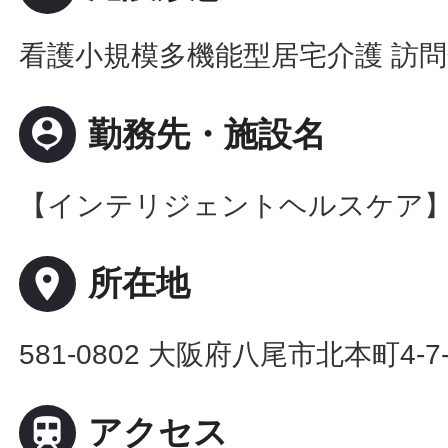
看護小規模多機能型居宅介護 訪
person_pin
勤務先・施設名
【インテリジェントヘルスケア
place
所在地
581-0802 大阪府八尾市北本町4-7-

アクセス