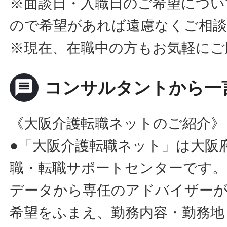
※面談日・入職日のご希望につい
ので希望があれば遠慮なくご相
※現在、在職中の方もお気軽にご
message
コンサルタントから一
《大阪介護転職ネットのご紹介》
●「大阪介護転職ネット」は大阪
職・転職サポートセンターです。
データから専任のアドバイザー
希望をふまえ、勤務内容・勤務地