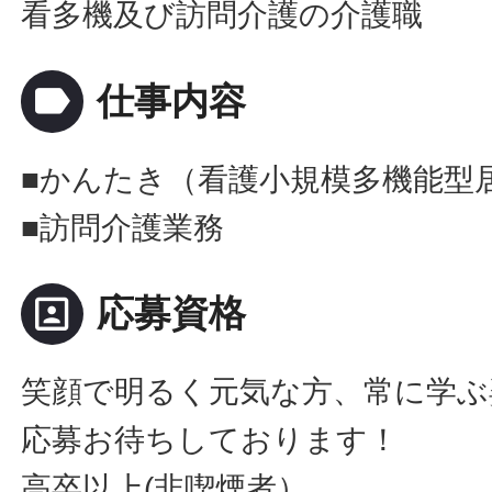
看多機及び訪問介護の介護職
label
仕事内容
■かんたき（看護小規模多機能型
■訪問介護業務
portrait
応募資格
笑顔で明るく元気な方、常に学ぶ
応募お待ちしております！
高卒以上(非喫煙者）