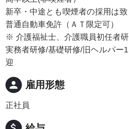
新卒・中途とも喫煙者の採用は致
普通自動車免許（ＡＴ限定可）
※ 介護福祉士、介護職員初任者研
実務者研修/基礎研修/旧ヘルパー
迎
person
雇用形態
正社員
attach_money
給与