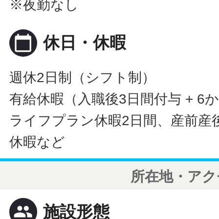
※夜勤なし
calendar_today
休日・休暇
週休2日制（シフト制）
有給休暇（入職後3日間付与 + 6
ライフプラン休暇2日間、産前産
休暇など
所在地・アク
people
施設形態