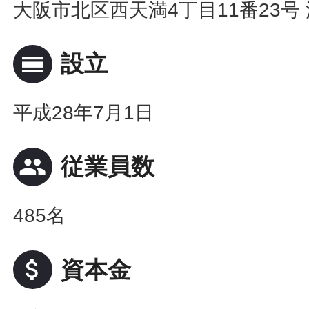
大阪市北区西天満4丁目11番23号
calendar_view_day
設立
平成28年7月1日
people
従業員数
485名
attach_money
資本金