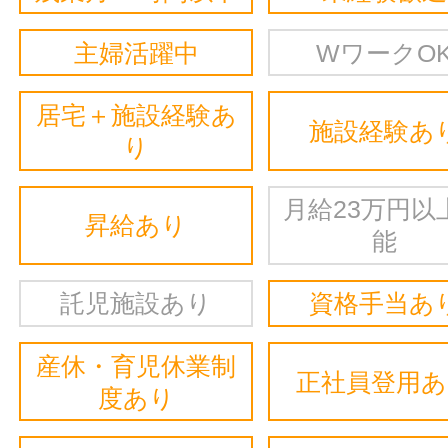
主婦活躍中
WワークO
居宅＋施設経験あ
施設経験あ
り
月給23万円以
昇給あり
能
託児施設あり
資格手当あ
産休・育児休業制
正社員登用
度あり