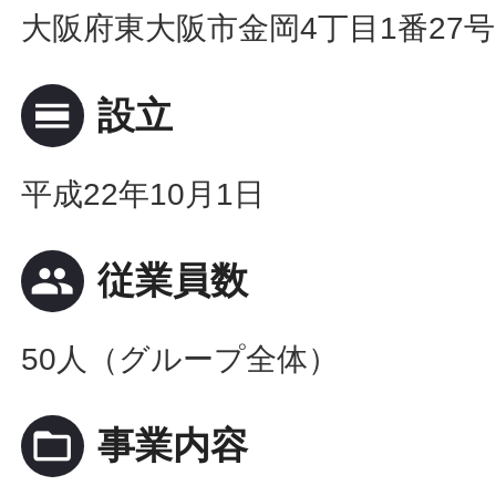
大阪府東大阪市金岡4丁目1番27号
calendar_view_day
設立
平成22年10月1日
people
従業員数
50人（グループ全体）
folder_open
事業内容