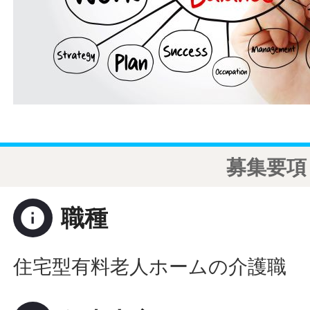
募集要項
info
職種
住宅型有料老人ホームの介護職