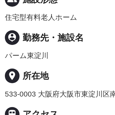
住宅型有料老人ホーム
person_pin
勤務先・施設名
パーム東淀川
place
所在地
533-0003 大阪府大阪市東淀川区南

アクセス