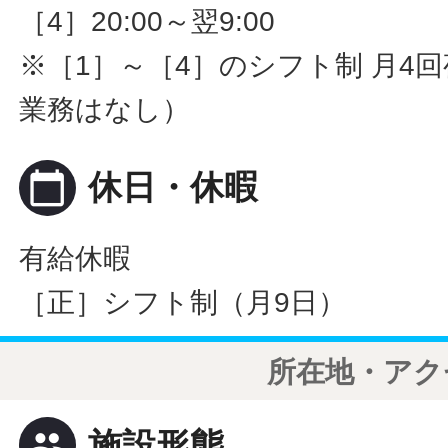
［4］20:00～翌9:00
※［1］～［4］のシフト制 月4
業務はなし）
calendar_today
休日・休暇
有給休暇
［正］シフト制（月9日）
所在地・アク
people
施設形態