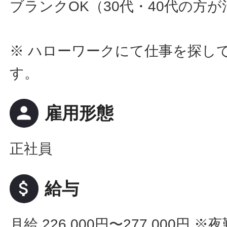
ブランクOK（30代・40代の方
※ ハローワークにて仕事を探し
す。
person
雇用形態
正社員
attach_money
給与
月給 226,000円〜277,000円
※夜