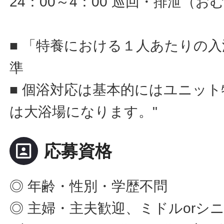
24：00～4：00 巡回・排泄（
■ 「特養における１人あたりの
準
■ 個浴対応は基本的にはユニッ
は大浴場になります。"
portrait
応募資格
◎ 年齢・性別・学歴不問
◎ 主婦・主夫歓迎、ミドルorシ