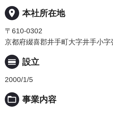
place
本社所在地
〒610-0302
京都府綴喜郡井手町大字井手小字
calendar_view_day
設立
2000/1/5
folder_open
事業内容