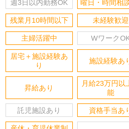
週3日以内勤務OK
曜日・時間相談
残業月10時間以下
未経験歓迎
主婦活躍中
WワークO
居宅＋施設経験あ
施設経験あ
り
月給23万円以
昇給あり
能
託児施設あり
資格手当あ
産休・育児休業制