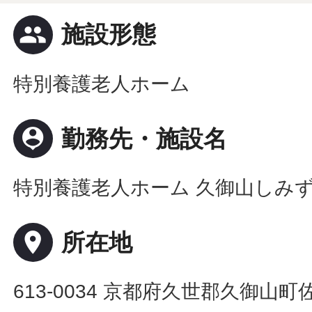
people
施設形態
特別養護老人ホーム
person_pin
勤務先・施設名
特別養護老人ホーム 久御山しみ
place
所在地
613-0034 京都府久世郡久御山町