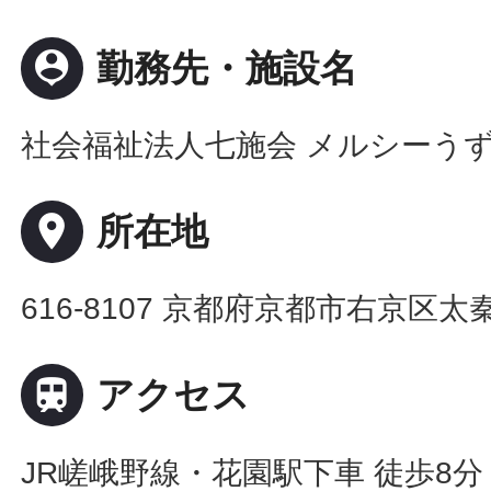
person_pin
勤務先・施設名
社会福祉法人七施会 メルシーう
place
所在地
616-8107 京都府京都市右京区

アクセス
JR嵯峨野線・花園駅下車 徒歩8分