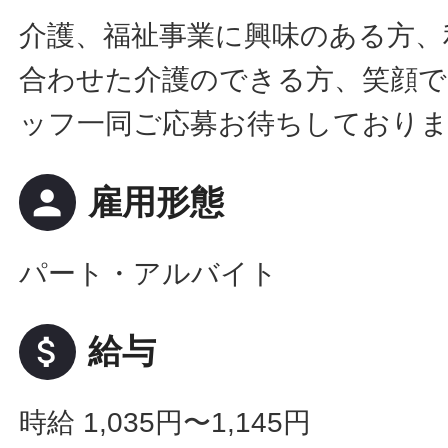
介護、福祉事業に興味のある方、
合わせた介護のできる方、笑顔で
ッフ一同ご応募お待ちしており
person
雇用形態
パート・アルバイト
attach_money
給与
時給 1,035円〜1,145円