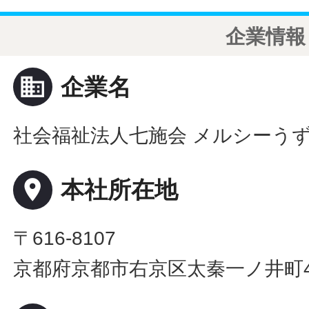
企業情報
business
企業名
社会福祉法人七施会 メルシーう
place
本社所在地
〒616-8107
京都府京都市右京区太秦一ノ井町4