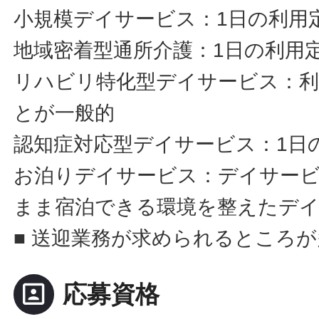
小規模デイサービス：1日の利用定
地域密着型通所介護：1日の利用定
リハビリ特化型デイサービス：利
とが一般的
認知症対応型デイサービス：1日
お泊りデイサービス：デイサー
まま宿泊できる環境を整えたデ
■ 送迎業務が求められるところ
portrait
応募資格