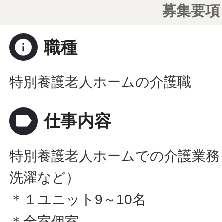
募集要項
info
職種
特別養護老人ホームの介護職
label
仕事内容
特別養護老人ホームでの介護業務
洗濯など）
＊１ユニット9～10名
＊全室個室