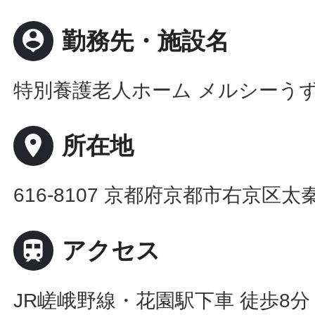
person_pin
勤務先・施設名
特別養護老人ホーム メルシーう
place
所在地
616-8107 京都府京都市右京区

アクセス
JR嵯峨野線・花園駅下車 徒歩8分