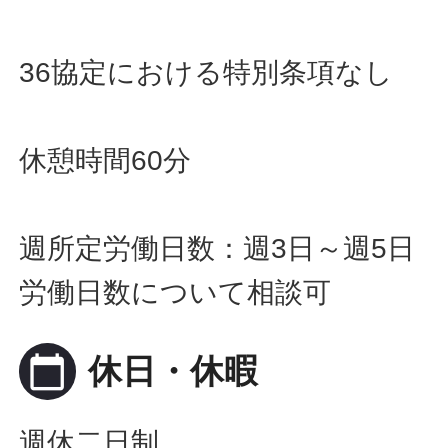
36協定における特別条項なし
休憩時間60分
週所定労働日数：週3日～週5日
労働日数について相談可
calendar_today
休日・休暇
週休二日制