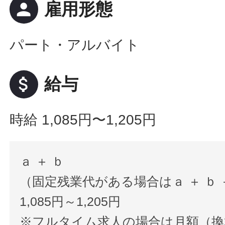
person
雇用形態
パート・アルバイト
attach_money
給与
時給 1,085円〜1,205円
ａ ＋ ｂ
（固定残業代がある場合はａ ＋ ｂ 
1,085円～1,205円
※フルタイム求人の場合は月額（換