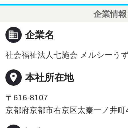
企業情報
business
企業名
社会福祉法人七施会 メルシーう
place
本社所在地
〒616-8107
京都府京都市右京区太秦一ノ井町4