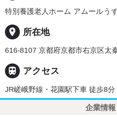
特別養護老人ホーム アムールう
place
所在地
616-8107 京都府京都市右京区太

アクセス
JR嵯峨野線・花園駅下車 徒歩8分
企業情報