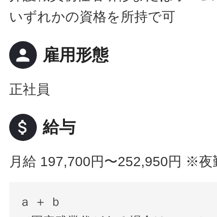
いずれかの資格を所持で可
person
雇用形態
正社員
attach_money
給与
月給 197,700円〜252,950円
※夜
ａ ＋ ｂ