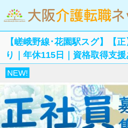
【嵯峨野線･花園駅スグ】【正
り｜年休115日｜資格取得支
NEW!