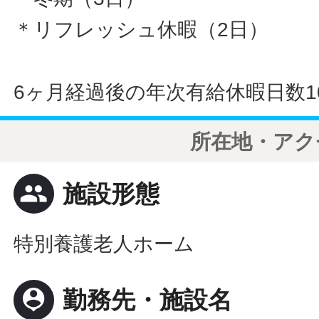
＊リフレッシュ休暇（2日）
6ヶ月経過後の年次有給休暇日数1
所在地・アク
people
施設形態
特別養護老人ホーム
person_pin
勤務先・施設名