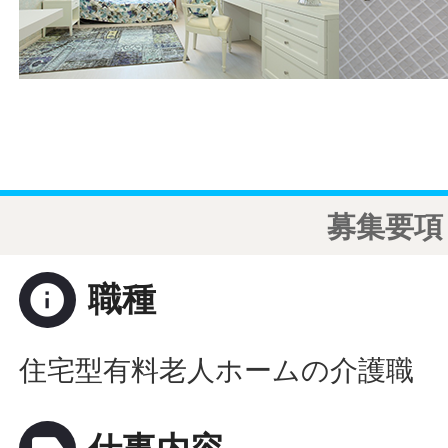
募集要項
info
職種
住宅型有料老人ホームの介護職