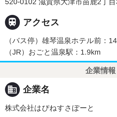
520-0102 滋賀県大津市苗鹿2丁目3

アクセス
（バス停）雄琴温泉ホテル前：14
（JR）おごと温泉駅：1.9km
企業情報
business
企業名
株式会社はぴねすさぽーと