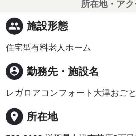
所在地・アク
people
施設形態
住宅型有料老人ホーム
person_pin
勤務先・施設名
レガロアコンフォート大津おご
place
所在地