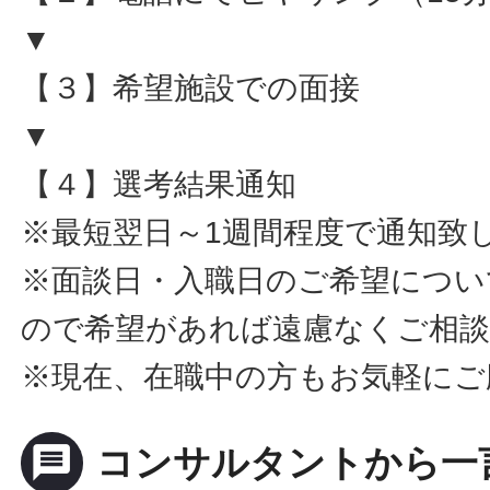
▼
【３】希望施設での面接
▼
【４】選考結果通知
※最短翌日～1週間程度で通知致
※面談日・入職日のご希望につい
ので希望があれば遠慮なくご相
※現在、在職中の方もお気軽にご
message
コンサルタントから一