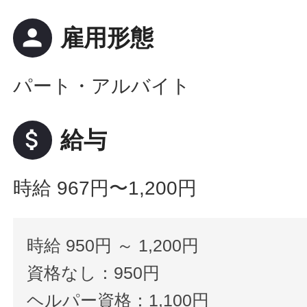
person
雇用形態
パート・アルバイト
attach_money
給与
時給 967円〜1,200円
時給 950円 ～ 1,200円
資格なし：950円
ヘルパー資格：1,100円