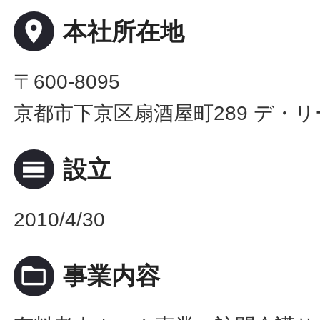
place
本社所在地
〒600-8095
京都市下京区扇酒屋町289 デ・リ
calendar_view_day
設立
2010/4/30
folder_open
事業内容