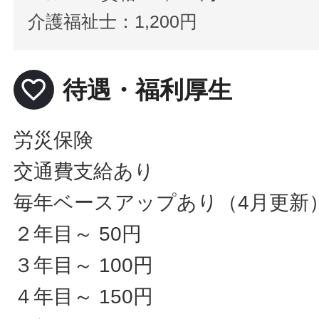
介護福祉士：1,200円
favorite_border
待遇・福利厚生
労災保険
交通費支給あり
毎年ベースアップあり（4月更新
２年目～ 50円
３年目～ 100円
４年目～ 150円