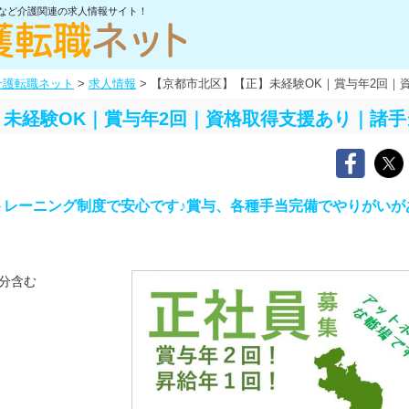
士など介護関連の求人情報サイト！
介護転職ネット
>
求人情報
>
【京都市北区】【正】未経験OK｜賞与年2回｜
未経験OK｜賞与年2回｜資格取得支援あり｜諸
トレーニング制度で安心です♪賞与、各種手当完備でやりがいが
分含む