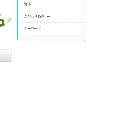
---
資格
---
こだわり条件
---
キーワード