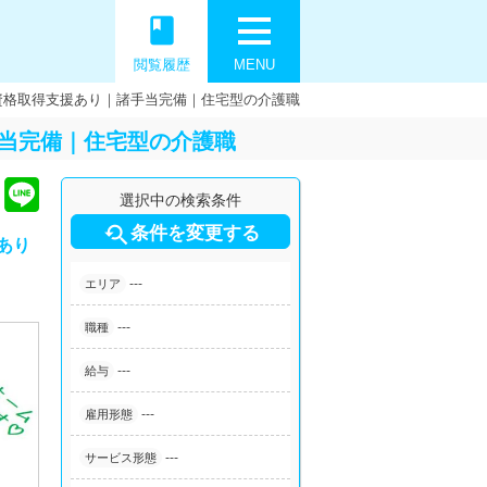
book
閲覧履歴
MENU
資格取得支援あり｜諸手当完備｜住宅型の介護職
手当完備｜住宅型の介護職
選択中の検索条件

条件を変更する
あり
---
エリア
---
職種
---
給与
---
雇用形態
---
サービス形態