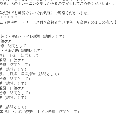
験者からのトレーニング制度があるので安心してご応募くださいませ。
学だけでも可能ですのでお気軽にご連絡くださいませ。
＊＊＊＊＊
ム（住宅型）・サービス付き高齢者向け住宅（サ高住）の１日の流れ【
床・着替え・洗面・トイレ誘導（訪問として）
・口腔ケア
レ誘導（訪問として）
介助・入浴介助（訪問として）
い物同行・代行（訪問として）
食・服薬・口腔ケア
イレ誘導（訪問として）
泄介助（訪問として）
生活支援にて洗濯・居室掃除（訪問として）
イレ誘導（訪問として）
泄介助（訪問として）
食・服薬・口腔ケア
イレ誘導（訪問として）
泄介助（訪問として）
泄介助（訪問として）
4：00 巡回・おむつ交換、トイレ誘導（訪問として）