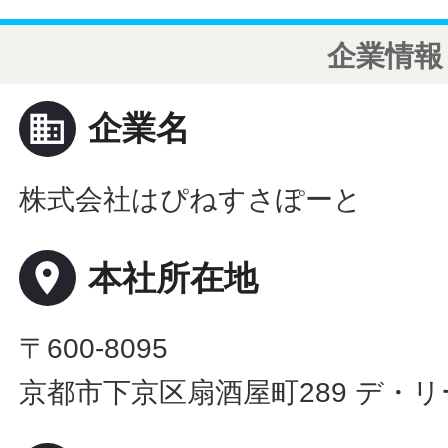
企業情報
business
企業名
株式会社はぴねすさぽーと
place
本社所在地
〒600-8095
京都市下京区扇酒屋町289 デ・リ