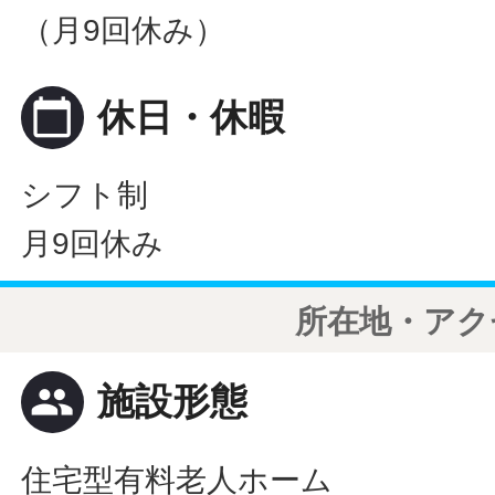
（月9回休み）
calendar_today
休日・休暇
シフト制
月9回休み
所在地・アク
people
施設形態
住宅型有料老人ホーム