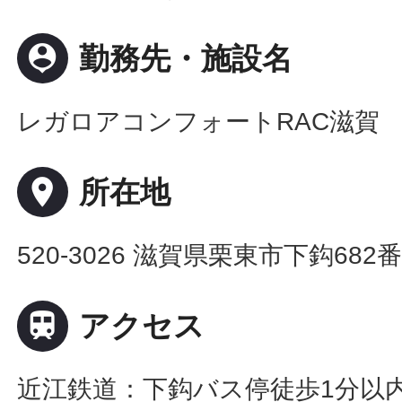
person_pin
勤務先・施設名
レガロアコンフォートRAC滋賀
place
所在地
520-3026 滋賀県栗東市下鈎682番

アクセス
近江鉄道：下鈎バス停徒歩1分以内/