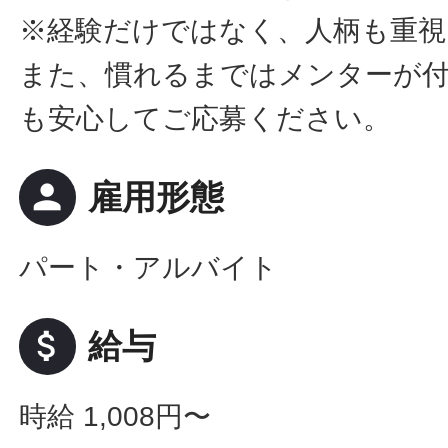
※経験だけではなく、人柄も重視
また、慣れるまではメンターが
も安心してご応募ください。
person
雇用形態
パート・アルバイト
attach_money
給与
時給 1,008円〜