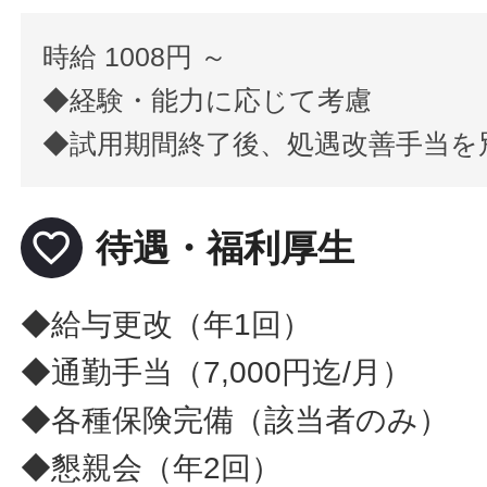
時給 1008円 ～
◆経験・能力に応じて考慮
◆試用期間終了後、処遇改善手当を
favorite_border
待遇・福利厚生
◆給与更改（年1回）
◆通勤手当（7,000円迄/月）
◆各種保険完備（該当者のみ）
◆懇親会（年2回）