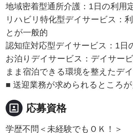
地域密着型通所介護：1日の利用定
リハビリ特化型デイサービス：利
とが一般的
認知症対応型デイサービス：1日
お泊りデイサービス：デイサー
まま宿泊できる環境を整えたデ
■ 送迎業務が求められるところ
portrait
応募資格
学歴不問＜未経験でもＯＫ！＞