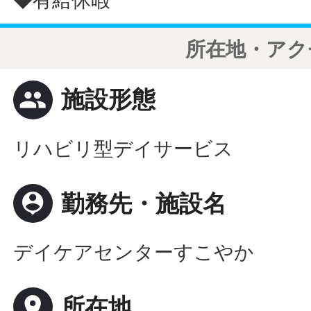
◆有給休暇
所在地・アク
people
施設形態
リハビリ型デイサービス
person_pin
勤務先・施設名
デイケアセンターすこやか
place
所在地