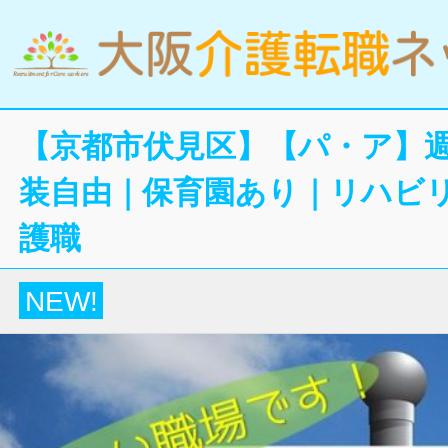
【京都市伏見区】【パ・ア】週
装自由｜保育園あり｜リハビ
護職
NEW!