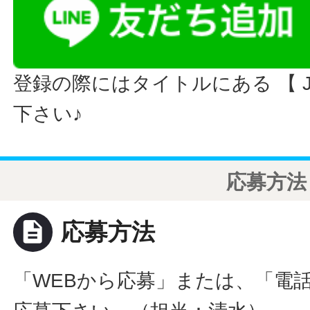
登録の際にはタイトルにある 【 JO
下さい♪
応募方法
description
応募方法
「WEBから応募」または、「電