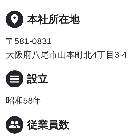
place
本社所在地
〒581-0831
大阪府八尾市山本町北4丁目3-4
calendar_view_day
設立
昭和58年
people
従業員数