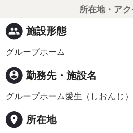
所在地・アク
people
施設形態
グループホーム
person_pin
勤務先・施設名
グループホーム愛生（しおんじ
place
所在地