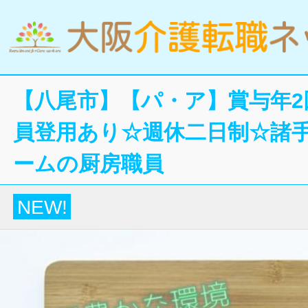
【八尾市】【パ・ア】賞与年2
員登用あり☆週休二日制☆諸
ームの厨房職員
NEW!