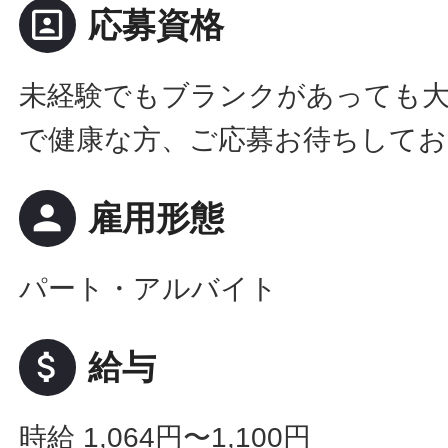
portrait
応募資格
未経験でもブランクがあっても
で健康な方、ご応募お待ちしてお
person
雇用形態
パート・アルバイト
attach_money
給与
時給 1,064円〜1,100円