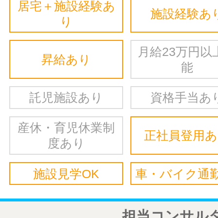
居宅＋施設経験あ
施設経験あ
り
月給23万円以
昇給あり
能
託児施設あり
資格手当あ
産休・育児休業制
正社員登用
度あり
施設見学OK
車・バイク通勤
担当コンサル