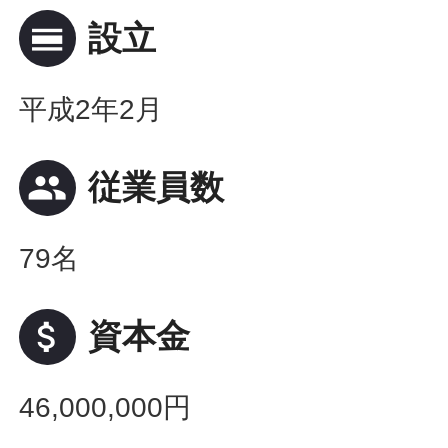
calendar_view_day
設立
平成2年2月
people
従業員数
79名
attach_money
資本金
46,000,000円