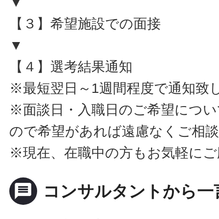
▼
【３】希望施設での面接
▼
【４】選考結果通知
※最短翌日～1週間程度で通知致
※面談日・入職日のご希望につい
ので希望があれば遠慮なくご相
※現在、在職中の方もお気軽にご
message
コンサルタントから一