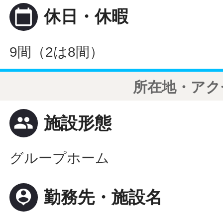
calendar_today
休日・休暇
9間（2は8間）
所在地・アク
people
施設形態
グループホーム
person_pin
勤務先・施設名