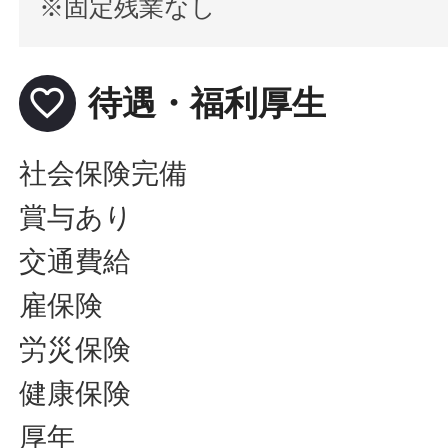
※固定残業なし
favorite_border
待遇・福利厚生
社会保険完備
賞与あり
交通費給
雇保険
労災保険
健康保険
厚年