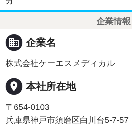
分
企業情報
business
企業名
株式会社ケーエスメディカル
place
本社所在地
〒654-0103
兵庫県神戸市須磨区白川台5-7-57