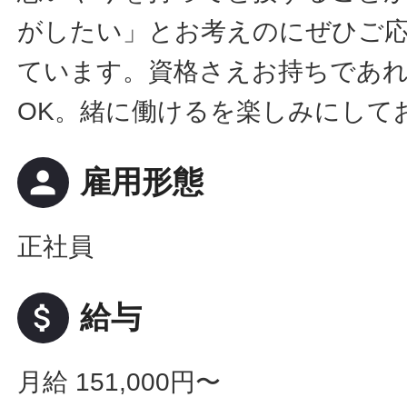
がしたい」とお考えのにぜひご
ています。資格さえお持ちであ
OK。緒に働けるを楽しみにして
person
雇用形態
正社員
attach_money
給与
月給 151,000円〜