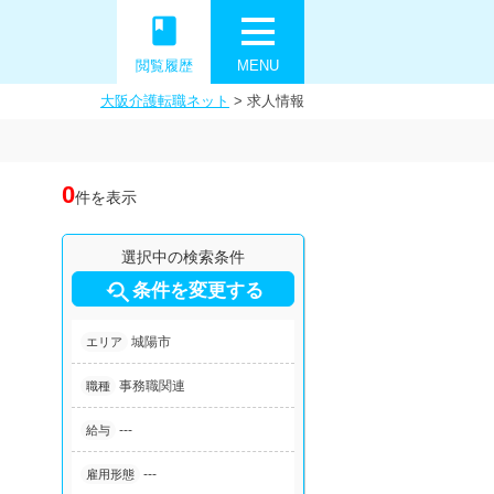
book
閲覧履歴
MENU
大阪介護転職ネット
>
求人情報
0
件を表示
選択中の検索条件

条件を変更する
城陽市
エリア
事務職関連
職種
---
給与
---
雇用形態