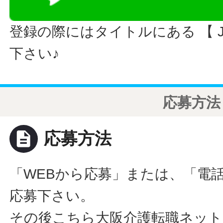
登録の際にはタイトルにある 【 JO
下さい♪
応募方法
description
応募方法
「WEBから応募」または、「電
応募下さい。
その後こちら大阪介護転職ネット