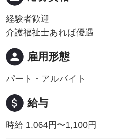
経験者歓迎
介護福祉士あれば優遇
person
雇用形態
パート・アルバイト
attach_money
給与
時給 1,064円〜1,100円