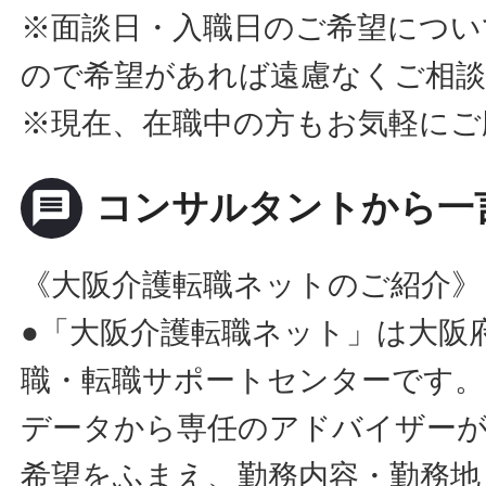
※面談日・入職日のご希望につい
ので希望があれば遠慮なくご相
※現在、在職中の方もお気軽にご
message
コンサルタントから一
《大阪介護転職ネットのご紹介》
●「大阪介護転職ネット」は大阪
職・転職サポートセンターです。
データから専任のアドバイザー
希望をふまえ、勤務内容・勤務地