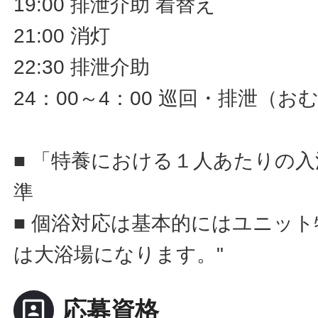
19:00 排泄介助 着替え
21:00 消灯
22:30 排泄介助
24：00～4：00 巡回・排泄（
■ 「特養における１人あたりの
準
■ 個浴対応は基本的にはユニッ
は大浴場になります。"
portrait
応募資格