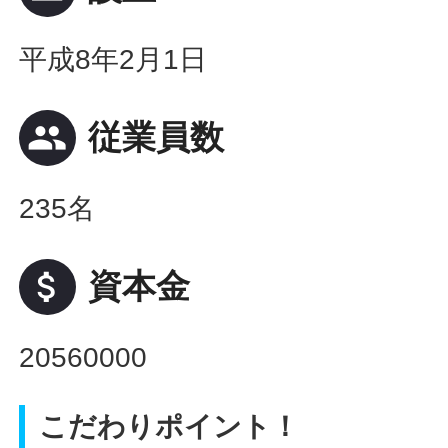
平成8年2月1日
people
従業員数
235名
attach_money
資本金
20560000
こだわりポイント！