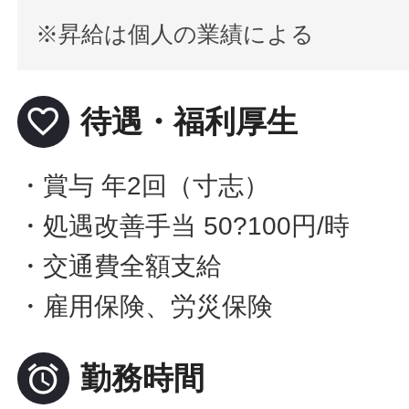
※昇給は個人の業績による
favorite_border
待遇・福利厚生
・賞与 年2回（寸志）
・処遇改善手当 50?100円/時
・交通費全額支給
・雇用保険、労災保険

勤務時間