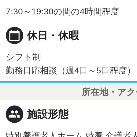
7:30～19:30の間の4時間程度
calendar_today
休日・休暇
シフト制
勤務日応相談（週4日～5日程度）
所在地・アク
people
施設形態
特別養護老人ホーム 特養 介護老