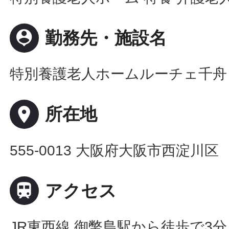
person_pin
勤務先・施設名
特別養護老人ホームルーチェ千舟
place
所在地
555-0013 大阪府大阪市西淀川区

アクセス
JR東西線 御幣島駅から徒歩で3分