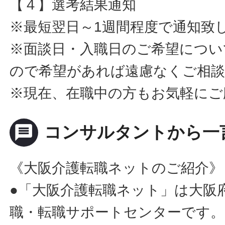
【４】選考結果通知
※最短翌日～1週間程度で通知致
※面談日・入職日のご希望につい
ので希望があれば遠慮なくご相
※現在、在職中の方もお気軽にご
message
コンサルタントから一
《大阪介護転職ネットのご紹介》
●「大阪介護転職ネット」は大阪
職・転職サポートセンターです。