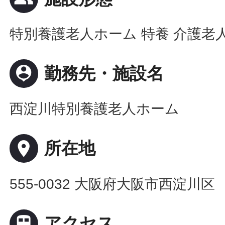
特別養護老人ホーム 特養 介護老
person_pin
勤務先・施設名
西淀川特別養護老人ホーム
place
所在地
555-0032 大阪府大阪市西淀川区

アクセス