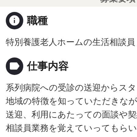
info
職種
特別養護老人ホームの生活相談員
label
仕事内容
系列病院への受診の送迎からスタ
地域の特徴を知っていただきな
送迎、利用にあたっての面談や契
相談員業務を覚えていってもら