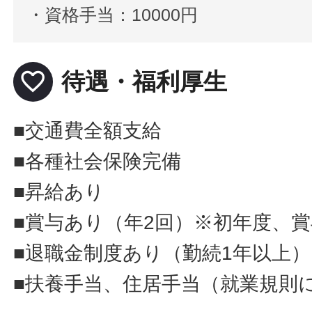
・資格手当：10000円
favorite_border
待遇・福利厚生
■交通費全額支給
■各種社会保険完備
■昇給あり
■賞与あり（年2回）※初年度、
■退職金制度あり（勤続1年以上）
■扶養手当、住居手当（就業規則