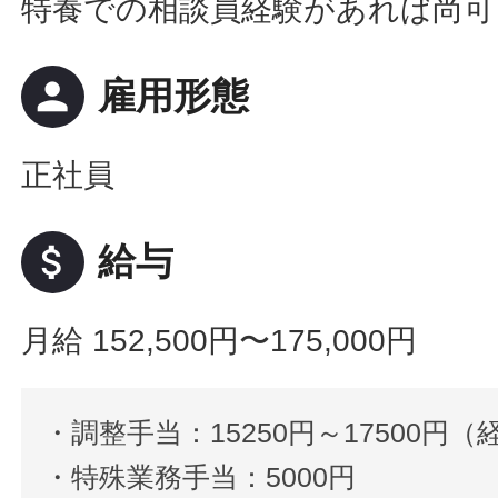
特養での相談員経験があれば尚可
person
雇用形態
正社員
attach_money
給与
月給 152,500円〜175,000円
・調整手当：15250円～17500円
・特殊業務手当：5000円