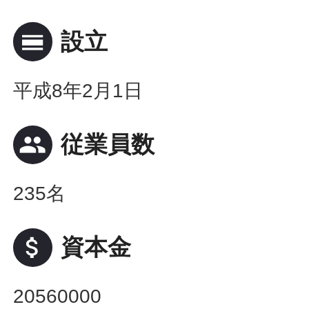
calendar_view_day
設立
平成8年2月1日
people
従業員数
235名
attach_money
資本金
20560000