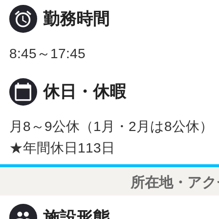

勤務時間
8:45～17:45
calendar_today
休日・休暇
月8～9公休（1月・2月は8公休）
★年間休日113日
所在地・アク
people
施設形態