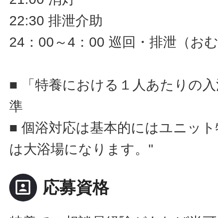
22:30 排泄介助
24：00～4：00 巡回・排泄（
■ 「特養における１人あたりの
準
■ 個浴対応は基本的にはユニッ
は大浴場になります。"
portrait
応募資格