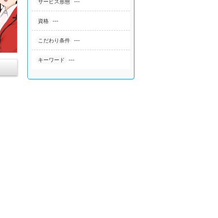
---
サービス形態
---
資格
---
こだわり条件
---
キーワード