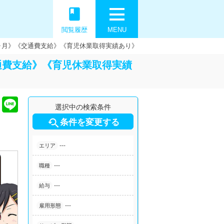
book
閲覧履歴
MENU
ヶ月》《交通費支給》《育児休業取得実績あり》
通費支給》《育児休業取得実績
選択中の検索条件

条件を変更する
---
エリア
---
職種
---
給与
---
雇用形態