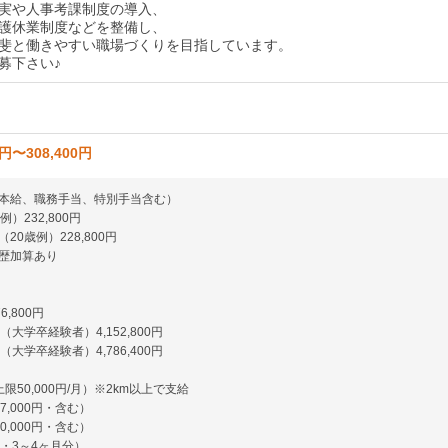
実や人事考課制度の導入、
護休業制度などを整備し、
斐と働きやすい職場づくりを目指しています。
募下さい♪
0円〜308,400円
本給、職務手当、特別手当含む）
）232,800円
20歳例）228,800円
歴加算あり
6,800円
（大学卒経験者）4,152,800円
（大学卒経験者）4,786,400円
限50,000円/月）※2km以上で支給
7,000円・含む）
0,000円・含む）
回・3～4ヶ月分）