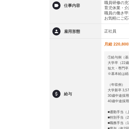
職員研修の充
仕事内容
育児休業・介
職員の働き甲
お気軽にご応
正社員
雇用形態
月給 220,80
①給与例（基
大学卒（22歳例
短大・専門卒（
※基本給は経
（年収例）
大学新卒 3,57
給与
30歳中途採用
40歳中途採用
■通勤手当（上
■特別手当（2
■職務手当（1
■賞与（年2