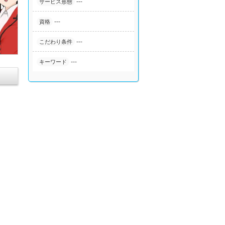
---
サービス形態
---
資格
---
こだわり条件
---
キーワード