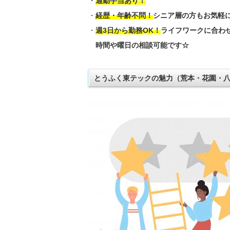
・
通勤手当あり！
・
経歴・年齢不問！
シニア層の方もお気軽
・
週3日から勤務OK！
ライフワークに合わ
時間や曜日の相談可能です☆
とうふく東テックの魅力（荒本・花園・