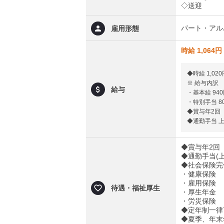
◇送迎
パート・アル
雇用形態
時給 1,064円
◆時給 1,020
※ 給与内訳
給与
・基本給 94
・特別手当 8
◆賞与年2回
◆通勤手当 上限
◆賞与年2回
◆通勤手当(上限
◆社会保険完
・健康保険
・雇用保険
待遇・福祉厚生
・厚生年金
・労災保険
◆定年制一律
◆夏季、年末