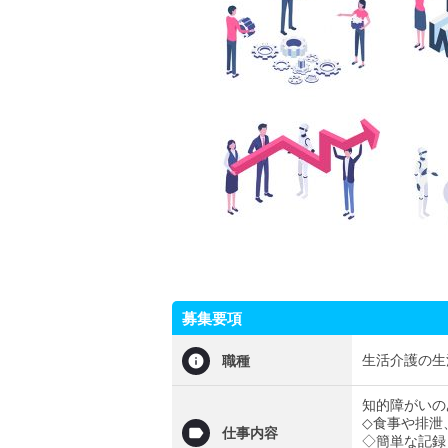
募集要項
生活介護の生
職種
知的障がいの
◇食事や排泄
仕事内容
◇簡単な記録