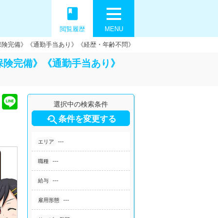
book
閲覧履歴
MENU
保険完備》《通勤手当あり》《経歴・年齢不問》
保険完備》《通勤手当あり》
選択中の検索条件

条件を変更する
---
エリア
---
職種
---
給与
---
雇用形態