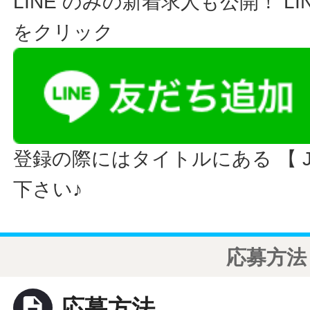
LINE のみの新着求人も公開！ L
をクリック
登録の際にはタイトルにある 【 JO
下さい♪
応募方法
description
応募方法