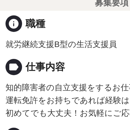
募集要項
info
職種
就労継続支援B型の生活支援員
label
仕事内容
知的障害者の自立支援をするお仕
運転免許をお持ちであれば経験は
初めてでも大丈夫！お気軽にご応