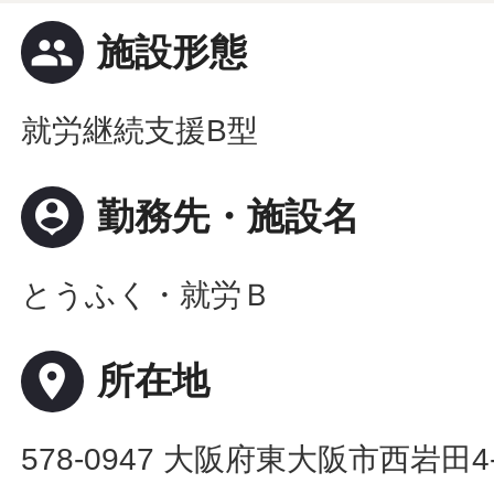
people
施設形態
就労継続支援B型
person_pin
勤務先・施設名
とうふく・就労Ｂ
place
所在地
578-0947 大阪府東大阪市西岩田4-