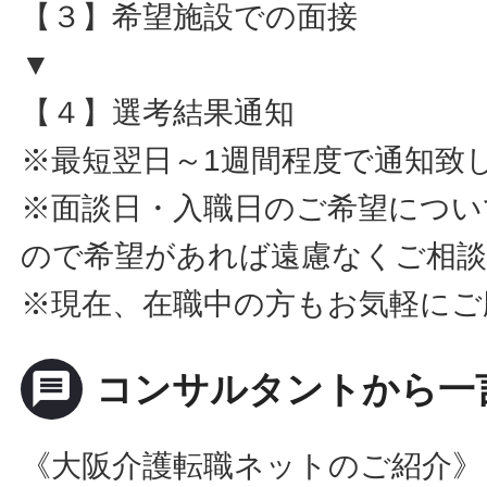
【３】希望施設での面接
▼
【４】選考結果通知
※最短翌日～1週間程度で通知致
※面談日・入職日のご希望につい
ので希望があれば遠慮なくご相
※現在、在職中の方もお気軽にご
message
コンサルタントから一
《大阪介護転職ネットのご紹介》