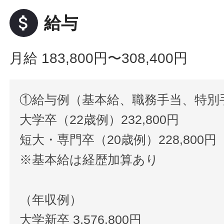
attach_money
給与
月給 183,800円〜308,400円
①給与例（基本給、職務手当、特別
大学卒（22歳例）232,800円
短大・専門卒（20歳例）228,800円
※基本給は経歴加算あり
（年収例）
大学新卒 3,576,800円