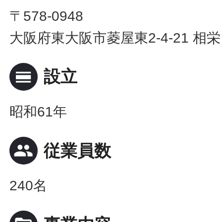
〒578-0948
大阪府東大阪市菱屋東2-4-21 
calendar_view_day
設立
昭和61年
people
従業員数
240名