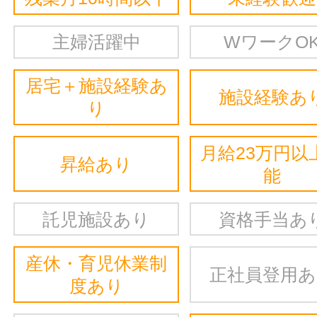
主婦活躍中
WワークO
居宅＋施設経験あ
施設経験あ
り
月給23万円以
昇給あり
能
託児施設あり
資格手当あ
産休・育児休業制
正社員登用
度あり