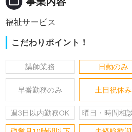
folder_open
事業内容
福祉サービス
こだわりポイント！
講師業務
日勤のみ
早番勤務のみ
土日祝休み
週3日以内勤務OK
曜日・時間相談
残業月10時間以下
未経験歓迎