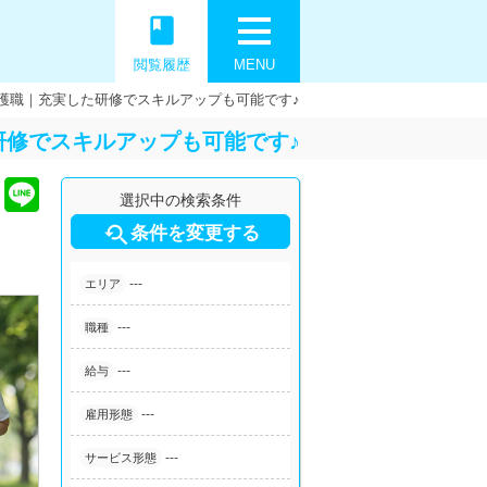
book
閲覧履歴
MENU
護職｜充実した研修でスキルアップも可能です♪
研修でスキルアップも可能です♪
選択中の検索条件

条件を変更する
---
エリア
---
職種
---
給与
---
雇用形態
---
サービス形態