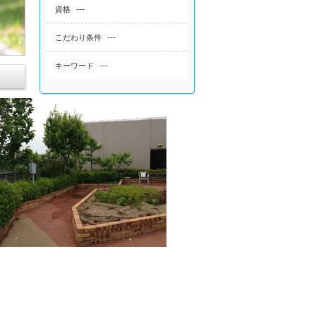
---
資格
---
こだわり条件
---
キーワード