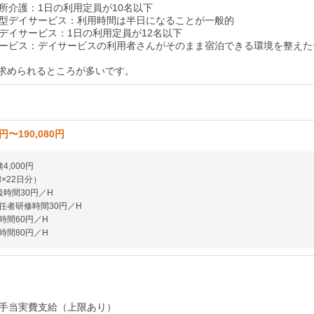
所介護：1日の利用定員が10名以下
型デイサービス：利用時間は半日になることが一般的
デイサービス：1日の利用定員が12名以下
ービス：デイサービスの利用者さんがそのまま宿泊できる環境を整えた
が求められるところが多いです。
0円〜190,080円
4,000円
×22日分）
級時間30円／H
任者研修時間30円／H
時間60円／H
時間80円／H
手当実費支給（上限あり）