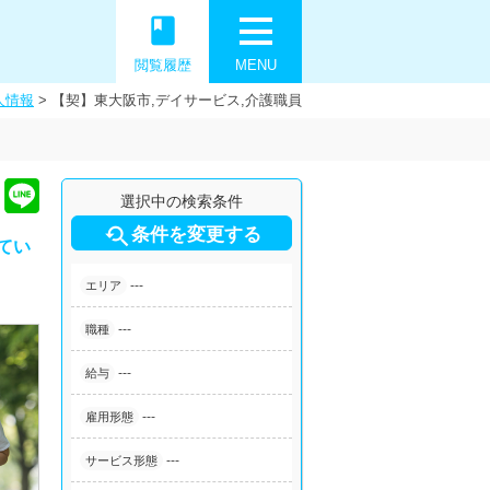
book
閲覧履歴
MENU
人情報
>
【契】東大阪市,デイサービス,介護職員
選択中の検索条件

条件を変更する
てい
---
エリア
---
職種
---
給与
---
雇用形態
---
サービス形態