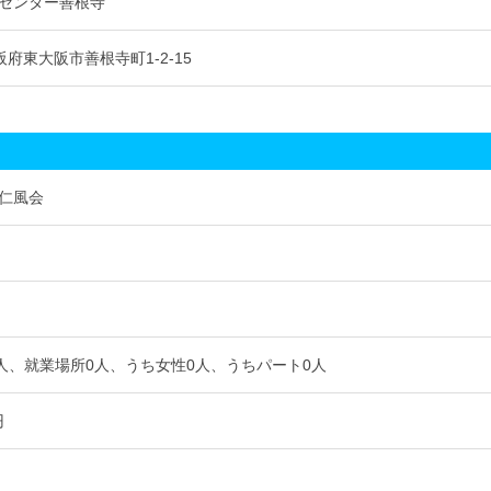
センター善根寺
 大阪府東大阪市善根寺町1-2-15
仁風会
0人、就業場所0人、うち女性0人、うちパート0人
円