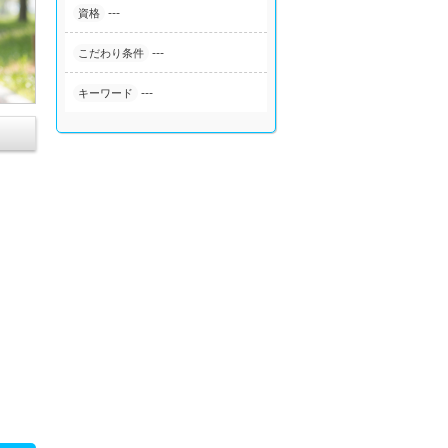
---
資格
---
こだわり条件
---
キーワード