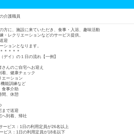
の介護職員
の方に、施設に来ていただき、食事・入浴、趣味活動
練・レクリエーションなどのサービス提供。
送迎
ーションとなります。
＊＊＊＊＊
（デイ）の１日の流れ【一例】
用者さんのご自宅へお迎え
設到着、健康チェック
クリエーション
、機能訓練など
食、食事介助
由時間、休憩
つ
自宅まで送迎
自宅へ到着、帰社
イサービス：1日の利用定員が26名以上
ービス：1日の利用定員が18名以下