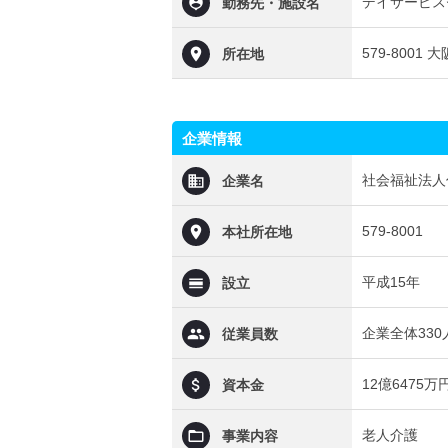
デイサービス
勤務先・施設名
579-8001
所在地
企業情報
社会福祉法人
企業名
579-8001
本社所在地
平成15年
設立
企業全体33
従業員数
12億6475万
資本金
老人介護
事業内容