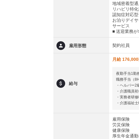
地域密着型通
リハビリ特化
認知症対応型
お泊りデイサ
サービス
■ 送迎業務
契約社員
雇用形態
月給 176,00
夜勤手当1勤務
職務手当（8H
給与
・ヘルパー2
・介護職員初
・実務者研修
・介護福祉士
雇用保険
労災保険
健康保険
厚生年金通勤