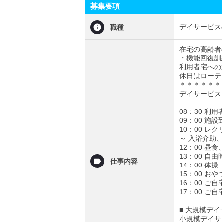
募集要項
デイサービス
職種
在宅の高齢者
・機能回復訓
利用者宅への
休日はローテ
＊＊＊＊＊＊
デイサービス
08：30 利
09：00 施
10：00 レ
～ 入浴介助
12：00 昼
13：00 自
仕事内容
14：00 体操
15：00 おや
16：00 ご
17：00 ご
■ 大規模デ
小規模デイサ