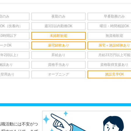
勤のみ
夜勤のみ
早番勤務のみ
OK（扶養内）
週3日以内勤務OK
曜日・時間相談OK
10時間以下
未経験歓迎
無資格歓迎
ークOK
居宅経験あり
居宅＋施設経験あり
(年2回以上）
昇給あり
月給23万円以上可能
施設あり
資格手当あり
資格取得支援あり
員登用あり
オープニング
施設見学OK
転職活動には不安がつ