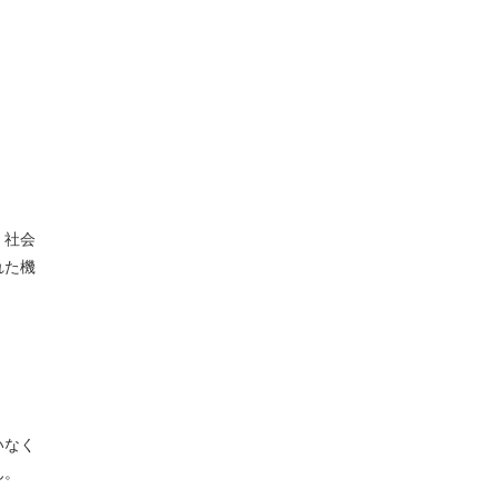
、社会
れた機
いなく
ん。