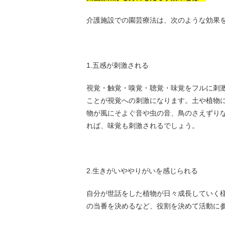
介護施設での園芸療法は、次のような効果
1.五感が刺激される
視覚・触覚・嗅覚・聴覚・味覚をフルに刺
ことが視覚への刺激になります。土や植物
物が風にそよぐ音や虫の音、鳥のさえずり
れば、味覚も刺激されるでしょう。
2.生きがいややりがいを感じられる
自分が世話をした植物が日々成長していく
の当番を決めるなど、役割を決めて活動に