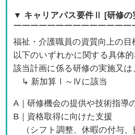
▼ キャリアパス要件Ⅱ [研修の
￣￣￣￣￣￣￣￣￣￣￣￣￣￣
福祉・介護職員の資質向上の目
以下のいずれかに関する具体的
該当計画に係る研修の実施又は
↳ 新加算Ⅰ～Ⅳに該当
A｜研修機会の提供や技術指導
B｜資格取得に向けた支援
（シフト調整、休暇の付与、