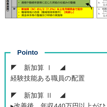
Pointo
◤ 新加算 Ⅰ ◢
経験技能ある職員の配置
◤ 新加算 Ⅱ ◢
▸改善後、年収440万円以上が