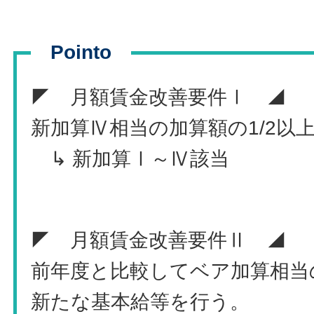
Pointo
◤ 月額賃金改善要件Ⅰ ◢
新加算Ⅳ相当の加算額の1/2以
↳ 新加算Ⅰ～Ⅳ該当
◤ 月額賃金改善要件Ⅱ ◢
前年度と比較してベア加算相当の
新たな基本給等を行う。