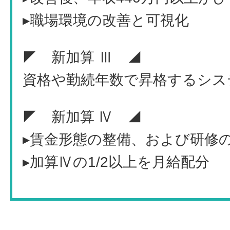
▸職場環境の改善と可視化
◤ 新加算 Ⅲ ◢
資格や勤続年数で昇格するシス
◤ 新加算 Ⅳ ◢
▸賃金形態の整備、および研修
▸加算Ⅳの1/2以上を月給配分