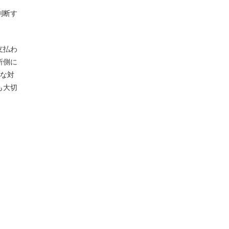
判断す
支払わ
所側に
切な対
も大切