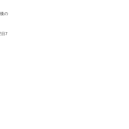
務後の
日7