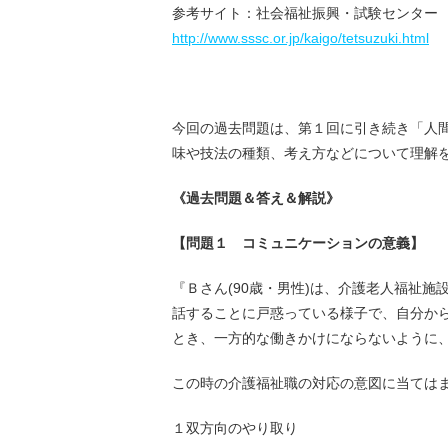
参考サイト：社会福祉振興・試験センター
http://www.sssc.or.jp/kaigo/tetsuzuki.html
今回の過去問題は、第１回に引き続き「人
味や技法の種類、考え方などについて理解
《過去問題＆答え＆解説》
【問題１ コミュニケーションの意義】
『Ｂさん(90歳・男性)は、介護老人福祉
話することに戸惑っている様子で、自分か
とき、一方的な働きかけにならないように
この時の介護福祉職の対応の意図に当ては
１双方向のやり取り