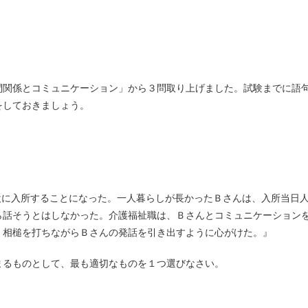
間関係とコミュニケーション」から３問取り上げました。試験までに語
をしておきましょう。
施設に入所することになった。一人暮らしが長かったＢさんは、入所当日
ら話そうとはしなかった。介護福祉職は、Ｂさんとコミュニケーション
、相槌を打ちながらＢさんの発話を引き出すように心がけた。』
まるものとして、最も適切なものを１つ選びなさい。