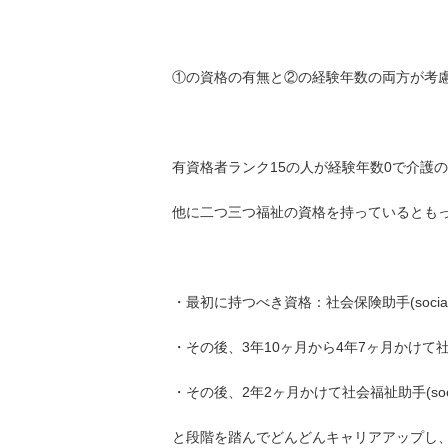
①の資格の有無と②の経験年数の両方が考
有資格者ランク15の人が経験年数0で介護
他に二つ三つ福祉の資格を持っているとも
・最初に持つべき資格：社会保険助手(social and
・その後、3年10ヶ月から4年7ヶ月かけて社会福祉看護
・その後、2年2ヶ月かけて社会福祉助手(social an
と段階を踏んでどんどんキャリアアップし