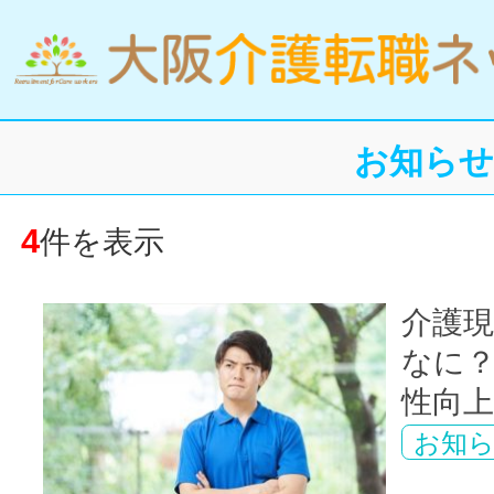
お知ら
4
件を表示
介護
なに？
性向上委
お知