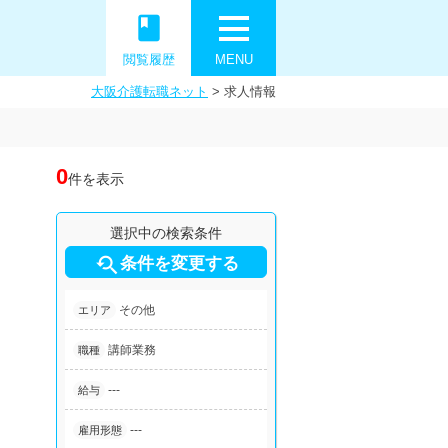
book
閲覧履歴
MENU
大阪介護転職ネット
>
求人情報
0
件を表示
選択中の検索条件

条件を変更する
その他
エリア
講師業務
職種
---
給与
---
雇用形態