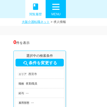
book
閲覧履歴
MENU
大阪介護転職ネット
>
求人情報
0
件を表示
選択中の検索条件

条件を変更する
西宮市
エリア
夜勤職員
職種
---
給与
---
雇用形態