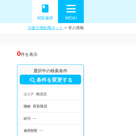
book
閲覧履歴
MENU
大阪介護転職ネット
>
求人情報
0
件を表示
選択中の検索条件

条件を変更する
鶴見区
エリア
夜勤職員
職種
---
給与
---
雇用形態