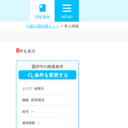
book
閲覧履歴
MENU
大阪介護転職ネット
>
求人情報
0
件を表示
選択中の検索条件

条件を変更する
城東区
エリア
夜勤職員
職種
---
給与
---
雇用形態