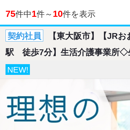
75
1
10
件中
件～
件を表示
契約社員
【東大阪市】【JRお
駅 徒歩7分】生活介護事業所
NEW!