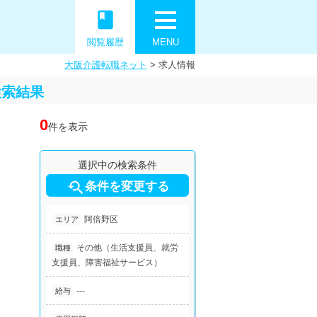
book
閲覧履歴
MENU
大阪介護転職ネット
>
求人情報
検索結果
0
件を表示
選択中の検索条件

条件を変更する
阿倍野区
エリア
その他（生活支援員、就労
職種
支援員、障害福祉サービス）
---
給与