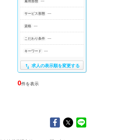
---
雇用形態
---
サービス形態
---
資格
---
こだわり条件
---
キーワード

求人の表示順を変更する
0
件を表示