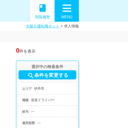
book
閲覧履歴
MENU
大阪介護転職ネット
>
求人情報
0
件を表示
選択中の検索条件

条件を変更する
伊丹市
エリア
送迎ドライバー
職種
---
給与
---
雇用形態