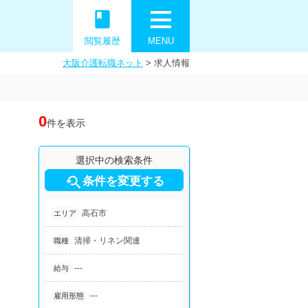
book
閲覧履歴
MENU
大阪介護転職ネット
>
求人情報
0
件を表示
選択中の検索条件

条件を変更する
高石市
エリア
清掃・リネン関連
職種
---
給与
---
雇用形態