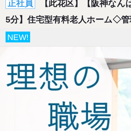
正社員
【此花区】【阪神なん
5分】住宅型有料老人ホーム◇管
NEW!