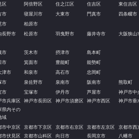
見区
阿倍野区
住之江区
住吉区
東住吉区
方市
寝屋川市
大東市
門真市
四条畷市
尾市
柏原市
内長野市
松原市
羽曳野市
藤井寺市
大阪狭山
槻市
茨木市
摂津市
島本町
田市
箕面市
豊能町
能勢町
大津市
和泉市
高石市
忠岡町
塚市
泉佐野市
泉南市
阪南市
熊取町
宮市
宝塚市
伊丹市
芦屋市
神戸市中
戸市兵庫区
神戸市長田区
神戸市須磨区
神戸市西区
神戸市垂
庫県内その
地域
都市中京区
京都市下京区
京都市右京区
京都市左京区
京都市西
都市伏見区
京都市山科区
向日市
長岡京市
八幡市