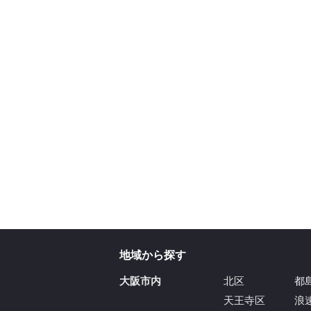
地域から探す
大阪市内
北区
都
天王寺区
浪