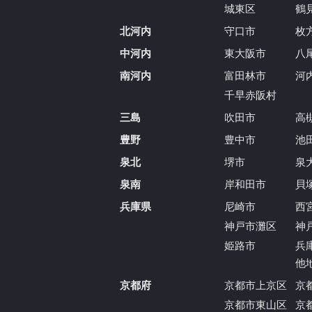
城東区
鶴
北河内
守口市
枚
中河内
東大阪市
八
南河内
富田林市
河
千早赤阪村
三島
吹田市
高
豊野
豊中市
池
泉北
堺市
泉
泉南
岸和田市
貝
兵庫県
尼崎市
西
神戸市灘区
神
姫路市
兵
他
京都府
京都市上京区
京
京都市東山区
京