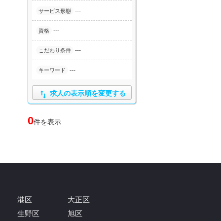
---
サービス形態
---
資格
---
こだわり条件
---
キーワード

求人の表示順を変更する
0
件を表示
港区
大正区
生野区
旭区