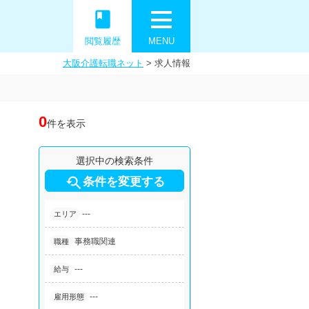
book
閲覧履歴
MENU
大阪介護転職ネット
>
求人情報
0
件を表示
選択中の検索条件

条件を変更する
---
エリア
事務職関連
職種
---
給与
---
雇用形態