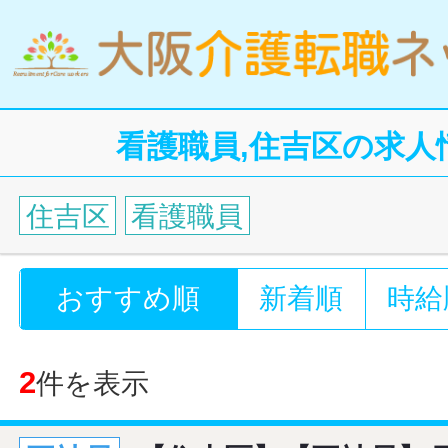
看護職員,住吉区の求人
住吉区
看護職員
おすすめ順
新着順
時給
2
件を表示