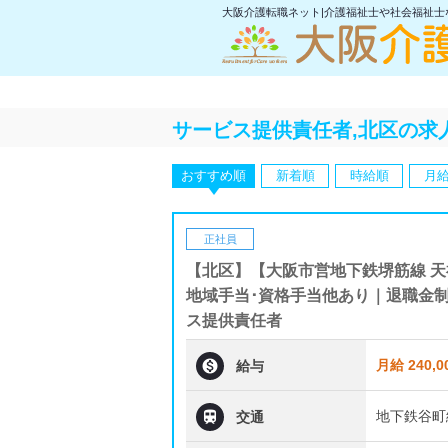
大阪介護転職ネット|介護福祉士や社会福祉
サービス提供責任者,北区の求
おすすめ順
新着順
時給順
月
正社員
【北区】【大阪市営地下鉄堺筋線 
地域手当･資格手当他あり｜退職金
ス提供責任者

月給 240,0
給与

地下鉄谷町
交通