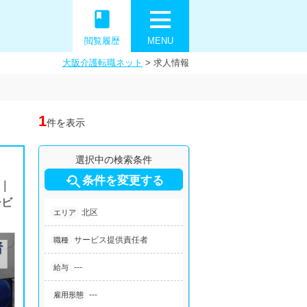
book
閲覧履歴
MENU
大阪介護転職ネット
>
求人情報
1
件を表示
選択中の検索条件

条件を変更する
｜
ービ
北区
エリア
サービス提供責任者
職種
---
給与
---
雇用形態