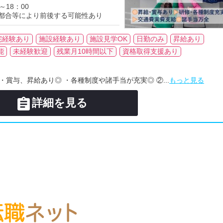
～18：00
都合等により前後する可能性あり
宅経験あり
施設経験あり
施設見学OK
日勤のみ
昇給あり
能
未経験歓迎
残業月10時間以下
資格取得支援あり
・賞与、昇給あり◎ ・各種制度や諸手当が充実◎ ②...
もっと見る

詳細を見る