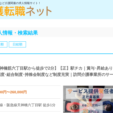
士など介護関連の求人情報サイト！
人情報・検索結果
給順
日給順
天神橋筋六丁目駅から徒歩で2分】【正】駅チカ｜賞与･昇給あり
制度･組合制度･持株会制度など制度充実｜訪問介護事業所のサ
00円〜260,000円
線・阪急線天神橋六丁目駅 徒歩1分