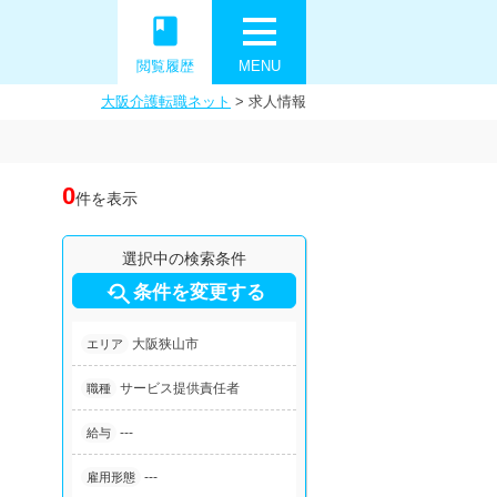
book
閲覧履歴
MENU
大阪介護転職ネット
>
求人情報
0
件を表示
選択中の検索条件

条件を変更する
大阪狭山市
エリア
サービス提供責任者
職種
---
給与
---
雇用形態